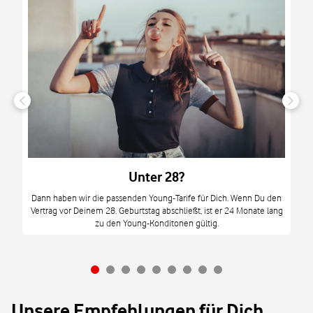
n
it
tzt
m
Unter 28?
M
Dann haben wir die passenden Young-Tarife für Dich. Wenn Du den
Vertrag vor Deinem 28. Geburtstag abschließt, ist er 24 Monate lang
mi
zu den Young-Konditonen gültig.
Unsere Empfehlungen für Dich