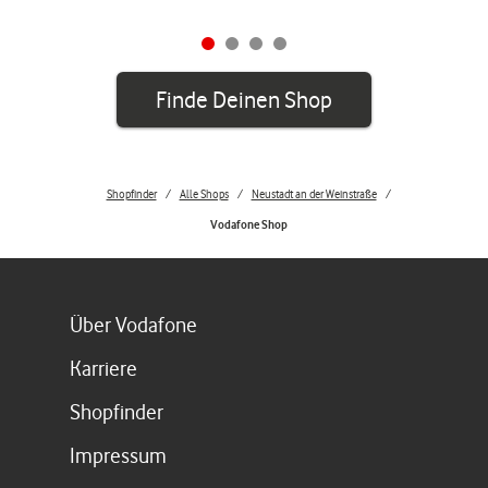
Finde Deinen Shop
Shopfinder
Alle Shops
Neustadt an der Weinstraße
Vodafone Shop
Link öffnet in einem neuen Tab
Über Vodafone
Link öffnet in einem neuen Tab
Karriere
Link öffnet in einem neuen Tab
Shopfinder
Link öffnet in einem neuen Tab
Impressum