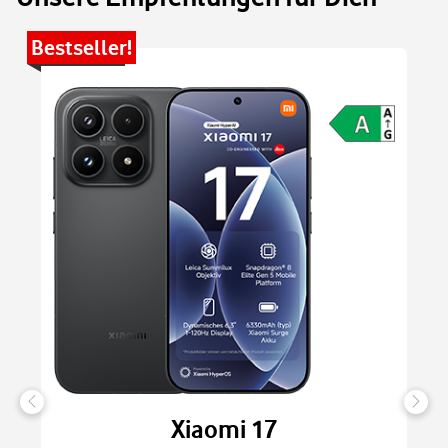
Bestseller!
Be
Xiaomi 17