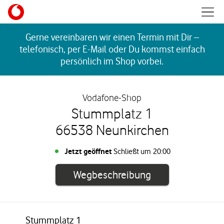
Skip to content
Mobil
Return to Nav
Gerne vereinbaren wir einen Termin mit Dir –
telefonisch, per E-Mail oder Du kommst einfach
persönlich im Shop vorbei.
Vodafone-Shop
Stummplatz 1
66538 Neunkirchen
Jetzt geöffnet
Schließt um
20:00
Link öffnet in e
Wegbeschreibung
Stummplatz 1