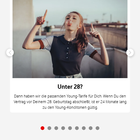
n
it
tzt
m
Unter 28?
M
Dann haben wir die passenden Young-Tarife für Dich. Wenn Du den
Vertrag vor Deinem 28. Geburtstag abschließt, ist er 24 Monate lang
mi
zu den Young-Konditonen gültig.