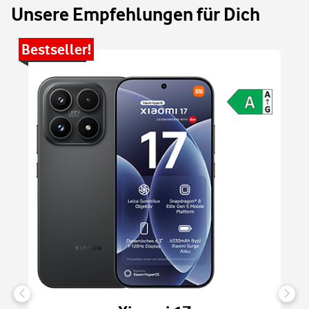
Unsere Empfehlungen für Dich
Bestseller!
Be