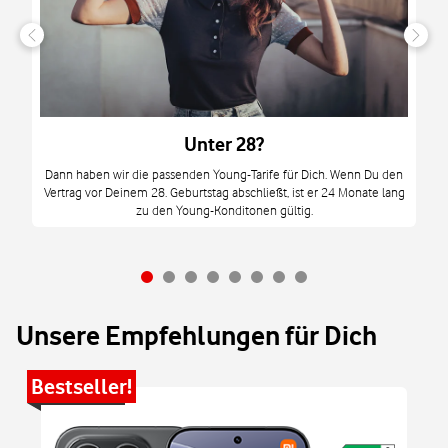
n
it
tzt
m
Unter 28?
M
Dann haben wir die passenden Young-Tarife für Dich. Wenn Du den
Vertrag vor Deinem 28. Geburtstag abschließt, ist er 24 Monate lang
mi
zu den Young-Konditonen gültig.
Unsere Empfehlungen für Dich
Bestseller!
Be