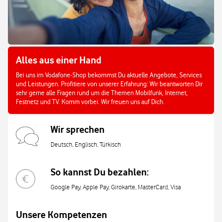
Alles aus einer Hand
Bei uns im Vodafone-Shop bekommst Du aktuelle Angebote, Services
und Leistungen. Profitiere von unserer Erfahrung: Wir beantworten Dir
sehr gerne alle Fragen rund um die Themen Mobilfunk, Internet,
Festnetz und TV. Komm vorbei. Wir freuen uns auf Dich.
Wir sprechen
Deutsch, Englisch, Türkisch
So kannst Du bezahlen:
Google Pay, Apple Pay, Girokarte, MasterCard, Visa
Unsere Kompetenzen