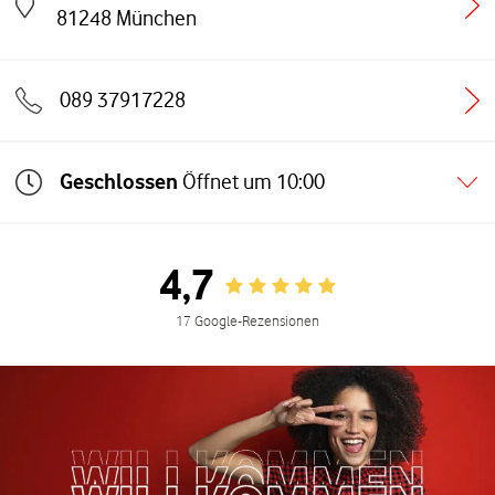
Link öffnet in einem neuen Tab
81248
München
089 37917228
Geschlossen
Öffnet um
10:00
4,7
Rating 4.7
17 Google-Rezensionen