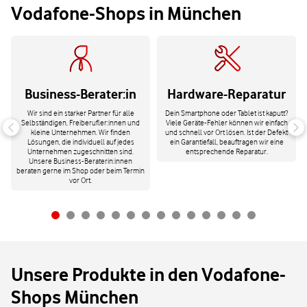
Vodafone-Shops in München
Business-Berater:in
Hardware-Reparatur
Wir sind ein starker Partner für alle
Dein Smartphone oder Tablet ist kaputt?
Selbständigen, Freiberufler:innen und
Viele Geräte-Fehler können wir einfach
kleine Unternehmen. Wir finden
und schnell vor Ort lösen. Ist der Defekt
Lösungen, die individuell auf jedes
ein Garantiefall, beauftragen wir eine
Unternehmen zugeschnitten sind.
entsprechende Reparatur.
Unsere Business-Beraterin:innen
beraten gerne im Shop oder beim Termin
vor Ort.
Unsere Produkte in den Vodafone-
Shops München