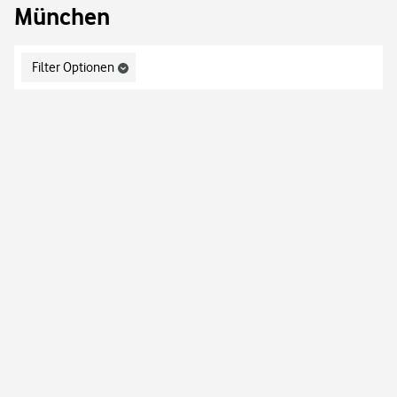
München
Display filters.
Filter Optionen