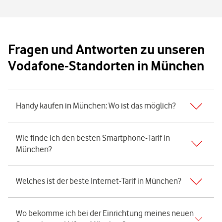
Fragen und Antworten zu unseren
Vodafone-Standorten in München
Expand or collapse answer
Handy kaufen in München: Wo ist das möglich?
Expand or collapse answer
Wie finde ich den besten Smartphone-Tarif in
München?
Expand or collapse answer
Welches ist der beste Internet-Tarif in München?
Expand or collapse answer
Wo bekomme ich bei der Einrichtung meines neuen