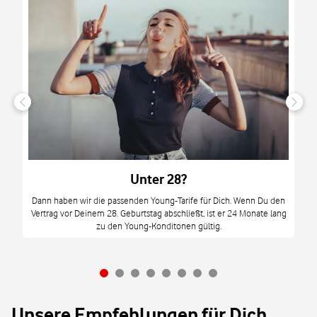
n
it
tzt
m
Unter 28?
M
Dann haben wir die passenden Young-Tarife für Dich. Wenn Du den
Vertrag vor Deinem 28. Geburtstag abschließt, ist er 24 Monate lang
mi
zu den Young-Konditonen gültig.
Unsere Empfehlungen für Dich