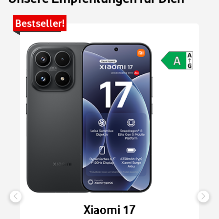
Bestseller!
Be
Xiaomi 17