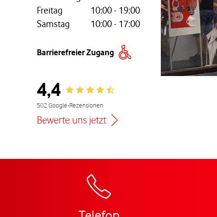
Freitag
10:00
-
19:00
Samstag
10:00
-
17:00
nem neuen Tab
Barrierefreier Zugang
4,4
Rating 4.4
502 Google-Rezensionen
Bewerte uns jetzt
Zur Wegbeschreibun
Telefon