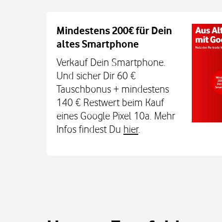
Auch auf dem Schulweg imm
Mindestens 200€ für Dein
altes Smartphone
Dein Kind bleibt unterwegs auch o
Sicherheit erreichbar. Mit der Xplora X
Verkauf Dein Smartphone.
TCL MT48X Smartwatch für je einmal 1
Und sicher Dir 60 €
Den Tarif gibt's jetzt 3 Monate für 0 € u
Tauschbonus + mindestens
€. Alle Infos bei uns im
140 € Restwert beim Kauf
eines Google Pixel 10a. Mehr
Infos findest Du
hier
.