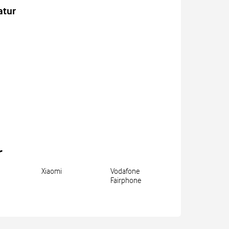
atur
r
Xiaomi
Vodafone
Fairphone