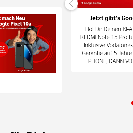
er verbunden
Jetzt gibt‘s Goo
hne Smartphone mit
Hol Dir Deinen KI-A
6Play 2nd Gen. oder der
REDMI Note 15 Pro fü
 € zum Smart Tech M.
Inklusive Vodafone-
nd danach für mtl. 9,99
Garantie auf 5 Jah
 Shop.
PHONE, DANN VODA