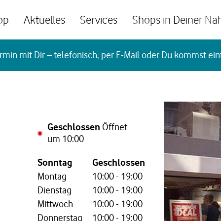
op
Aktuelles
Services
Shops in Deiner Nä
rmin mit Dir – telefonisch, per E-Mail oder Du kommst ein
Geschlossen
Öffnet
um
10:00
Wochentag,
Öffnungszeiten
Sonntag
Geschlossen
Montag
10:00
-
19:00
Dienstag
10:00
-
19:00
Mittwoch
10:00
-
19:00
Donnerstag
10:00
-
19:00