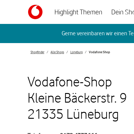
Skip to content
Highlight Themen
Dein Sh
Return to Nav
Gerne vereinbaren wir einen Te
Shopfinder
Alle Shops
Lüneburg
Vodafone Shop
Vodafone-Shop
Kleine Bäckerstr. 9
21335 Lüneburg