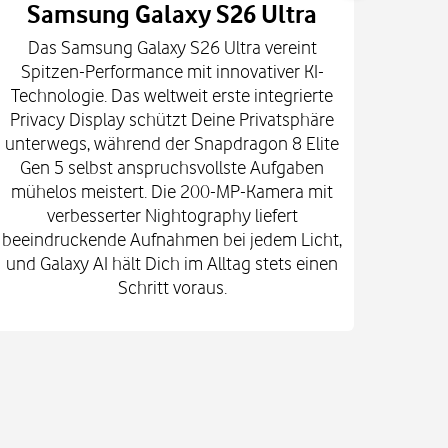
Samsung Galaxy S26 Ultra
Das Samsung Galaxy S26 Ultra vereint
Die
Spitzen-Performance mit innovativer KI-
Innova
Technologie. Das weltweit erste integrierte
fort
Privacy Display schützt Deine Privatsphäre
prof
unterwegs, während der Snapdragon 8 Elite
spekt
Gen 5 selbst anspruchsvollste Aufgaben
mi
mühelos meistert. Die 200-MP-Kamera mit
Kam
verbesserter Nightography liefert
e
beeindruckende Aufnahmen bei jedem Licht,
Vid
und Galaxy AI hält Dich im Alltag stets einen
Gehä
Schritt voraus.