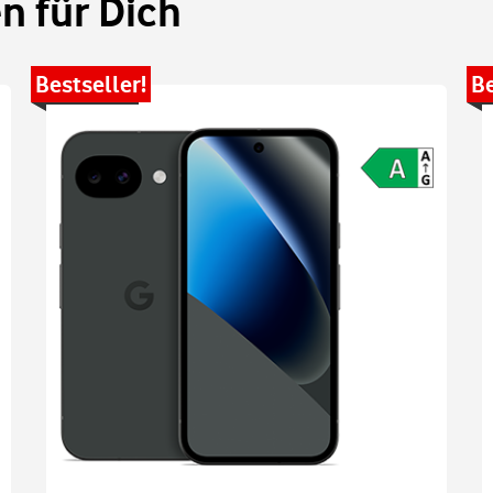
 für Dich
Bestseller!
Be