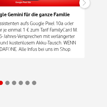
gle Gemini für die ganze Familie
ssistenten aufs Google Pixel 10a oder
Las
r je einmal 1 € zum Tarif FamilyCard M.
5-Jahres-Versprechen mit verlängerter
re und kostenlosem Akku-Tausch. WENN
Vod
FONE. Alle Infos bei uns im Shop.