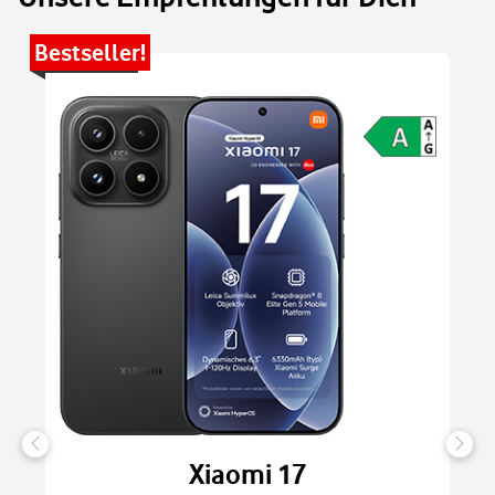
Bestseller!
Be
Xiaomi 17