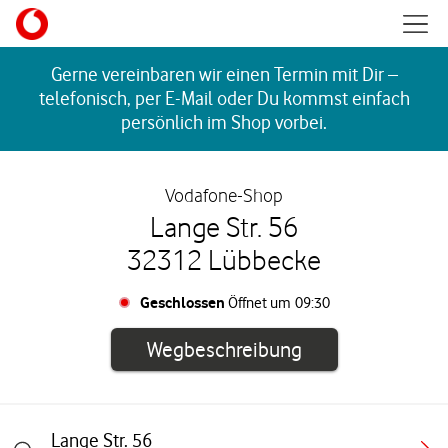
Skip to content
Mobil
Return to Nav
Gerne vereinbaren wir einen Termin mit Dir –
telefonisch, per E-Mail oder Du kommst einfach
persönlich im Shop vorbei.
Vodafone-Shop
Lange Str. 56
32312 Lübbecke
Geschlossen
Öffnet um
09:30
Link öffnet in e
Wegbeschreibung
Lange Str. 56