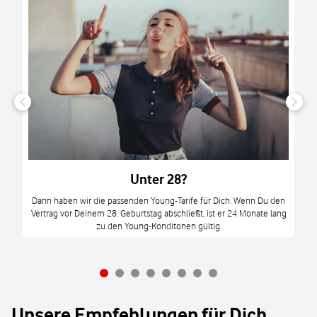
n
it
tzt
m
Unter 28?
M
Dann haben wir die passenden Young-Tarife für Dich. Wenn Du den
Vertrag vor Deinem 28. Geburtstag abschließt, ist er 24 Monate lang
mi
zu den Young-Konditonen gültig.
Unsere Empfehlungen für Dich