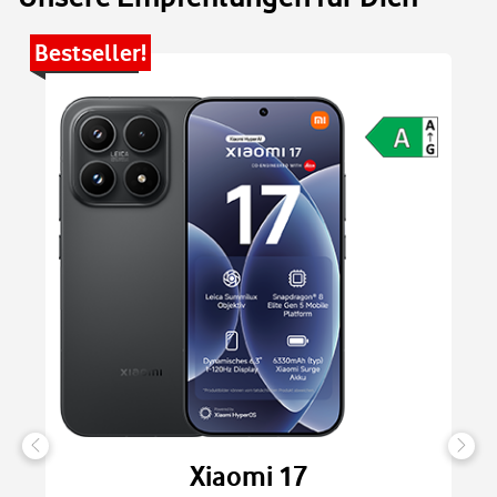
Bestseller!
Be
Xiaomi 17