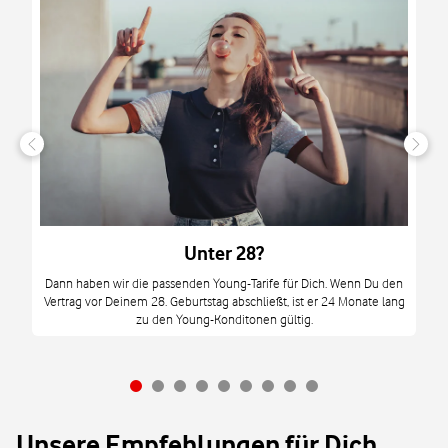
n
it
tzt
m
Unter 28?
M
Dann haben wir die passenden Young-Tarife für Dich. Wenn Du den
Vertrag vor Deinem 28. Geburtstag abschließt, ist er 24 Monate lang
mi
zu den Young-Konditonen gültig.
Unsere Empfehlungen für Dich