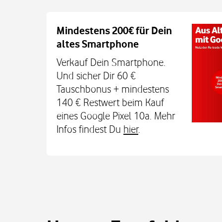
Auch auf dem Schulweg imm
Mindestens 200€ für Dein
altes Smartphone
Dein Kind bleibt unterwegs auch o
Sicherheit erreichbar. Mit der Xplora X
Verkauf Dein Smartphone.
TCL MT48X Smartwatch für je einmal 1
Und sicher Dir 60 €
Den Tarif gibt's jetzt 3 Monate für 0 € u
Tauschbonus + mindestens
€. Alle Infos bei uns im
140 € Restwert beim Kauf
eines Google Pixel 10a. Mehr
Infos findest Du
hier
.