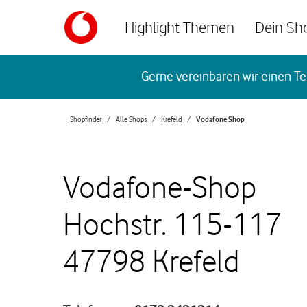
Skip to content
Highlight Themen
Dein Sh
Return to Nav
Gerne vereinbaren wir einen Te
Shopfinder
Alle Shops
Krefeld
Vodafone Shop
Vodafone-Shop
Hochstr. 115-117
47798 Krefeld