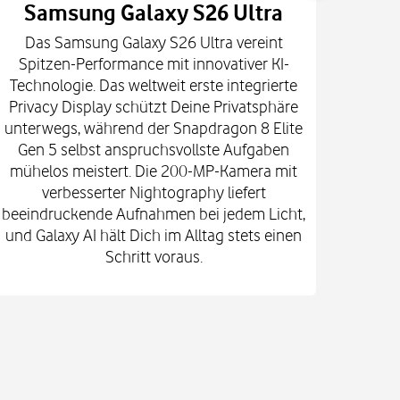
Samsung Galaxy S26 Ultra
Das Samsung Galaxy S26 Ultra vereint
Die
Spitzen-Performance mit innovativer KI-
Innova
Technologie. Das weltweit erste integrierte
fort
Privacy Display schützt Deine Privatsphäre
prof
unterwegs, während der Snapdragon 8 Elite
spekt
Gen 5 selbst anspruchsvollste Aufgaben
mi
mühelos meistert. Die 200-MP-Kamera mit
Kam
verbesserter Nightography liefert
e
beeindruckende Aufnahmen bei jedem Licht,
Vid
und Galaxy AI hält Dich im Alltag stets einen
Gehä
Schritt voraus.