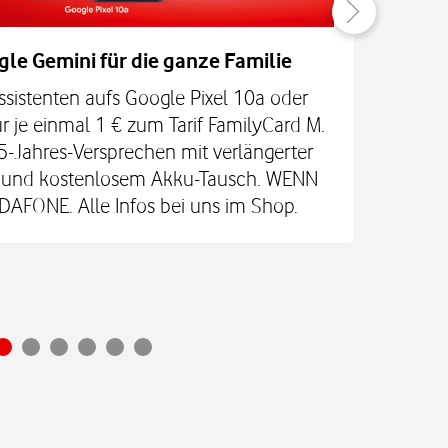
gle Gemini für die ganze Familie
Be
ssistenten aufs Google Pixel 10a oder
Jetz
r je einmal 1 € zum Tarif FamilyCard M.
5-Jahres-Versprechen mit verlängerter
An
re und kostenlosem Akku-Tausch. WENN
Glas
FONE. Alle Infos bei uns im Shop.
Ultr