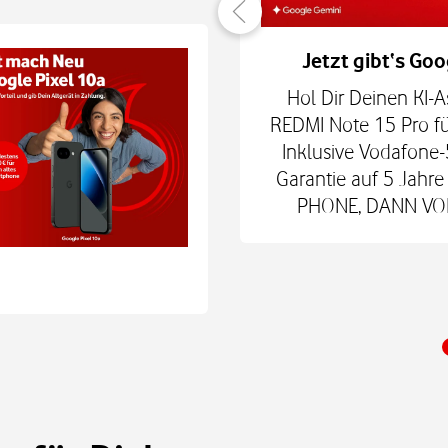
er verbunden
Jetzt gibt‘s Goo
hne Smartphone mit
Hol Dir Deinen KI-A
6Play 2nd Gen. oder der
REDMI Note 15 Pro fü
 € zum Smart Tech M.
Inklusive Vodafone-
nd danach für mtl. 9,99
Garantie auf 5 Jah
 Shop.
PHONE, DANN VODA