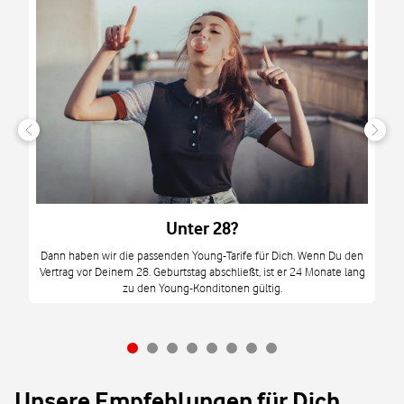
n
it
tzt
m
Unter 28?
M
Dann haben wir die passenden Young-Tarife für Dich. Wenn Du den
Vertrag vor Deinem 28. Geburtstag abschließt, ist er 24 Monate lang
mi
zu den Young-Konditonen gültig.
Unsere Empfehlungen für Dich