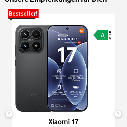
Bestseller!
Be
Xiaomi 17