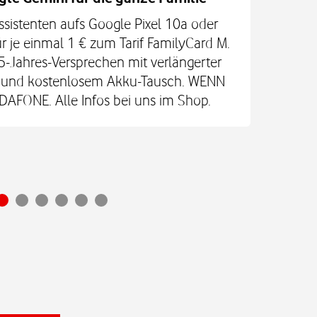
ssistenten aufs Google Pixel 10a oder
Las
r je einmal 1 € zum Tarif FamilyCard M.
5-Jahres-Versprechen mit verlängerter
re und kostenlosem Akku-Tausch. WENN
Vod
FONE. Alle Infos bei uns im Shop.