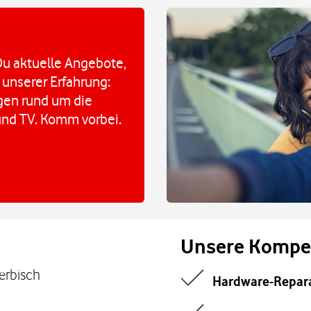
u aktuelle Angebote,
 unserer Erfahrung:
agen rund um die
und TV. Komm vorbei.
Unsere Kompe
Serbisch
Hardware-Repar