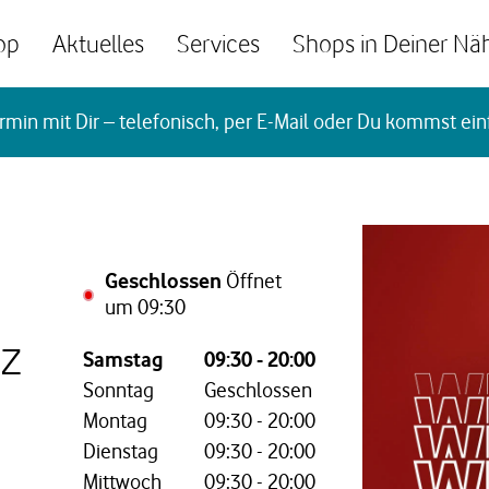
op
Aktuelles
Services
Shops in Deiner Nä
rmin mit Dir – telefonisch, per E-Mail oder Du kommst ein
Geschlossen
Öffnet
um
09:30
tz
Wochentag,
Öffnungszeiten
Samstag
09:30
-
20:00
Sonntag
Geschlossen
Montag
09:30
-
20:00
Dienstag
09:30
-
20:00
Mittwoch
09:30
-
20:00