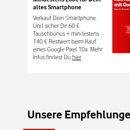
altes Smartphone
Dein Kind bleibt unterwegs auch o
Sicherheit erreichbar. Mit der Xplora X
Verkauf Dein Smartphone.
TCL MT48X Smartwatch für je einmal 1
Und sicher Dir 60 €
Den Tarif gibt's jetzt 3 Monate für 0 € u
Tauschbonus + mindestens
€. Alle Infos bei uns im
140 € Restwert beim Kauf
eines Google Pixel 10a. Mehr
Infos findest Du
hier
.
Unsere Empfehlungen