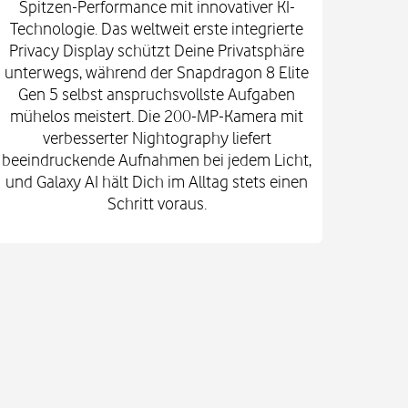
Spitzen-Performance mit innovativer KI-
Innova
Technologie. Das weltweit erste integrierte
fort
Privacy Display schützt Deine Privatsphäre
prof
unterwegs, während der Snapdragon 8 Elite
spekt
Gen 5 selbst anspruchsvollste Aufgaben
mi
mühelos meistert. Die 200-MP-Kamera mit
Kam
verbesserter Nightography liefert
e
beeindruckende Aufnahmen bei jedem Licht,
Vid
und Galaxy AI hält Dich im Alltag stets einen
Gehä
Schritt voraus.