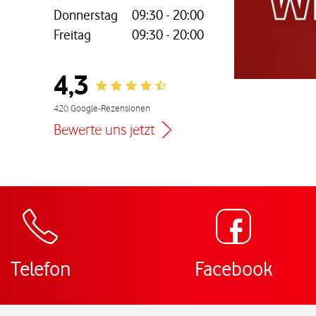
Donnerstag
09:30
-
20:00
Freitag
09:30
-
20:00
4,3
Rating 4.3
nem neuen Tab
420 Google-Rezensionen
Bewerte uns jetzt
Zur Wegbeschreibu
Telefon
Facebook