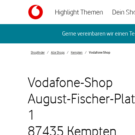
Skip to content
Highlight Themen
Dein Sh
Return to Nav
Gerne vereinbaren wir einen Te
Shopfinder
Alle Shops
Kempten
Vodafone Shop
Vodafone-Shop
August-Fischer-Pla
1
87435 Kempten