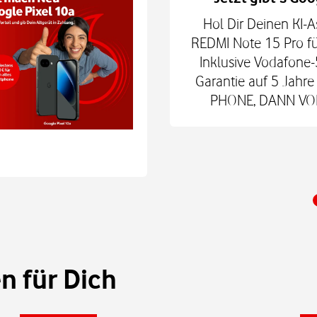
hne Smartphone mit
Hol Dir Deinen KI-A
6Play 2nd Gen. oder der
REDMI Note 15 Pro fü
 € zum Smart Tech M.
Inklusive Vodafone-
nd danach für mtl. 9,99
Garantie auf 5 Jah
 Shop.
PHONE, DANN VODA
 für Dich