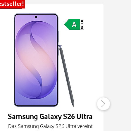
stseller!
Bestsel
Samsung Galaxy S26 Ultra
Das Samsung Galaxy S26 Ultra vereint
Die