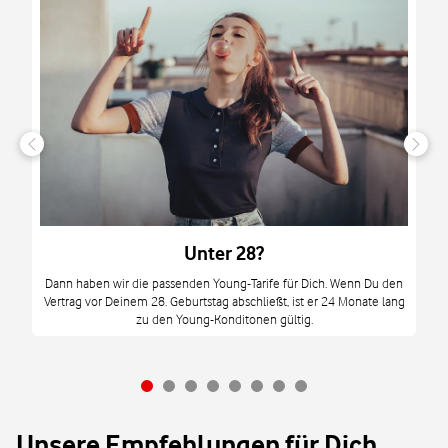
n
it
tzt
m
Unter 28?
M
Dann haben wir die passenden Young-Tarife für Dich. Wenn Du den
Vertrag vor Deinem 28. Geburtstag abschließt, ist er 24 Monate lang
mi
zu den Young-Konditonen gültig.
Unsere Empfehlungen für Dich