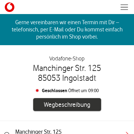
Skip to content
Mobil
Return to Nav
Gerne vereinbaren wir einen Termin mit Dir –
telefonisch, per E-Mail oder Du kommst einfach
persönlich im Shop vorbei.
Vodafone-Shop
Manchinger Str. 125
85053 Ingolstadt
Geschlossen
Öffnet um
09:00
Link öffnet in e
Wegbeschreibung
Manchinger Str. 125