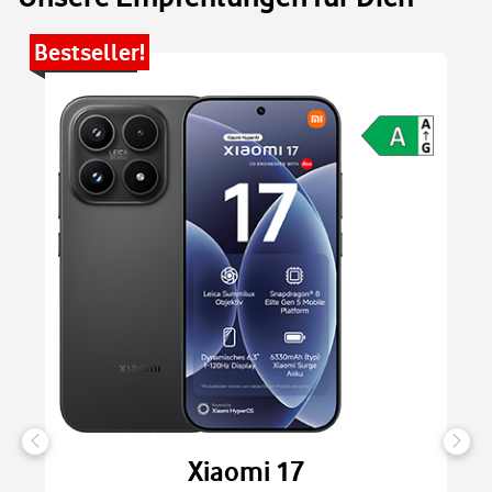
Bestseller!
Be
Xiaomi 17