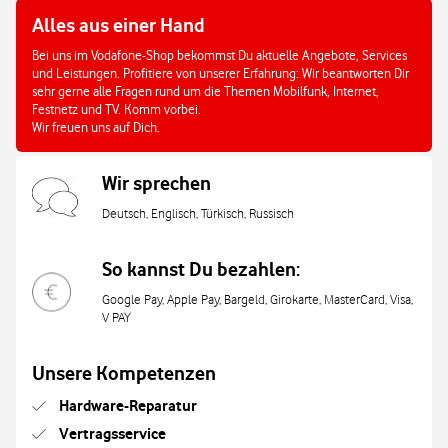
Alles aus einer Hand
Bei uns im Vodafone-Shop bekommst Du aktuelle Angebote, Services
und Leistungen. Profitiere von unserer Erfahrung: Wir beantworten Dir
sehr gerne alle Fragen rund um die Themen Mobilfunk, Internet,
Festnetz und TV. Komm vorbei.
Wir freuen uns auf Dich.
Wir sprechen
Deutsch, Englisch, Türkisch, Russisch
So kannst Du bezahlen:
Google Pay, Apple Pay, Bargeld, Girokarte, MasterCard, Visa,
V PAY
Unsere Kompetenzen
Hardware-Reparatur
Vertragsservice