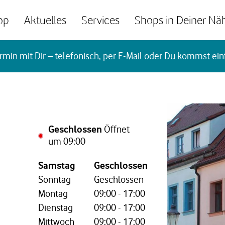
op
Aktuelles
Services
Shops in Deiner Nä
rmin mit Dir – telefonisch, per E-Mail oder Du kommst ein
Geschlossen
Öffnet
um
09:00
Wochentag,
Öffnungszeiten
Samstag
Geschlossen
Sonntag
Geschlossen
Montag
09:00
-
17:00
Dienstag
09:00
-
17:00
Mittwoch
09:00
-
17:00