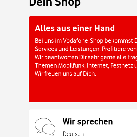
Dein Shop
Alles aus einer Hand
Bei uns im Vodafone-Shop bekommst D
Services und Leistungen. Profitiere von
Wir beantworten Dir sehr gerne alle Fr
Themen Mobilfunk, Internet, Festnetz 
Wir freuen uns auf Dich.
Wir sprechen
Deutsch