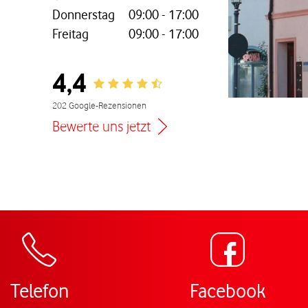
Donnerstag
09:00
-
17:00
Freitag
09:00
-
17:00
nem neuen Tab
4,4
Rating 4.4
202 Google-Rezensionen
Bewerte uns jetzt
Zur Wegbeschreibu
Telefon
Facebook