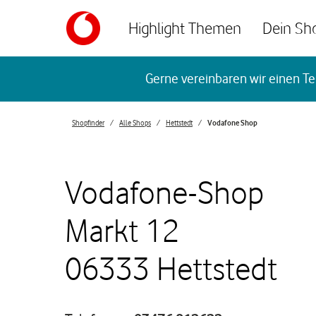
Skip to content
Highlight Themen
Dein Sh
Return to Nav
Gerne vereinbaren wir einen Te
Shopfinder
Alle Shops
Hettstedt
Vodafone Shop
Vodafone-Shop
Markt 12
06333 Hettstedt