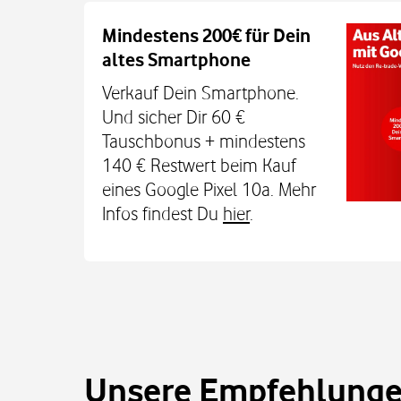
Auch auf dem Schulweg imm
Mindestens 200€ für Dein
altes Smartphone
Dein Kind bleibt unterwegs auch o
Sicherheit erreichbar. Mit der Xplora X
Verkauf Dein Smartphone.
TCL MT48X Smartwatch für je einmal 1
Und sicher Dir 60 €
Den Tarif gibt's jetzt 3 Monate für 0 € u
Tauschbonus + mindestens
€. Alle Infos bei uns im
140 € Restwert beim Kauf
eines Google Pixel 10a. Mehr
Infos findest Du
hier
.
Unsere Empfehlungen