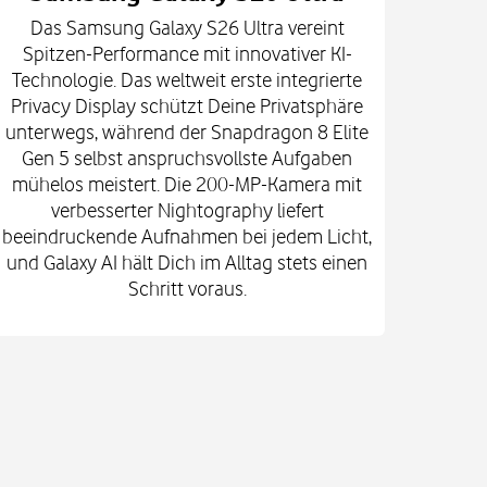
Das Samsung Galaxy S26 Ultra vereint
Die
Spitzen-Performance mit innovativer KI-
Innova
Technologie. Das weltweit erste integrierte
fort
Privacy Display schützt Deine Privatsphäre
prof
unterwegs, während der Snapdragon 8 Elite
spekt
Gen 5 selbst anspruchsvollste Aufgaben
mi
mühelos meistert. Die 200-MP-Kamera mit
Kam
verbesserter Nightography liefert
e
beeindruckende Aufnahmen bei jedem Licht,
Vid
und Galaxy AI hält Dich im Alltag stets einen
Gehä
Schritt voraus.