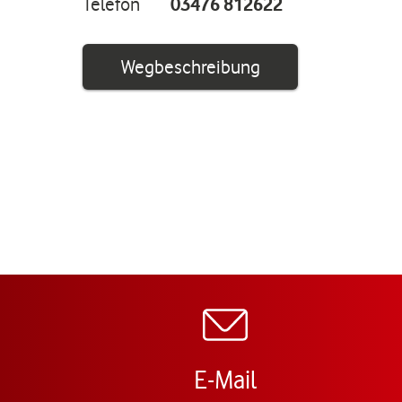
Telefon
03476 812622
Link öffnet in ei
Wegbeschreibung
E-Mail