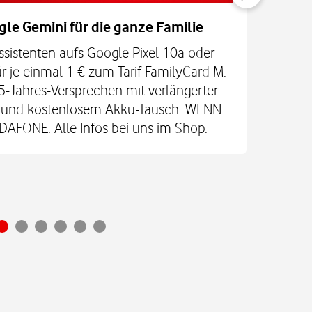
gle Gemini für die ganze Familie
ssistenten aufs Google Pixel 10a oder
Mit
r je einmal 1 € zum Tarif FamilyCard M.
Stec
5-Jahres-Versprechen mit verlängerter
den 
re und kostenlosem Akku-Tausch. WENN
FONE. Alle Infos bei uns im Shop.