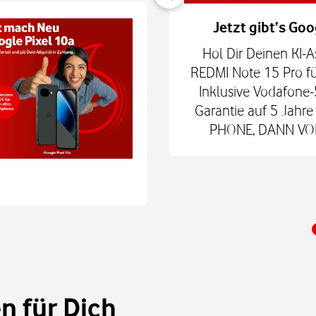
er verbunden
Jetzt gibt‘s Goo
hne Smartphone mit
Hol Dir Deinen KI-A
6Play 2nd Gen. oder der
REDMI Note 15 Pro fü
 € zum Smart Tech M.
Inklusive Vodafone-
nd danach für mtl. 9,99
Garantie auf 5 Jah
 Shop.
PHONE, DANN VODA
 für Dich