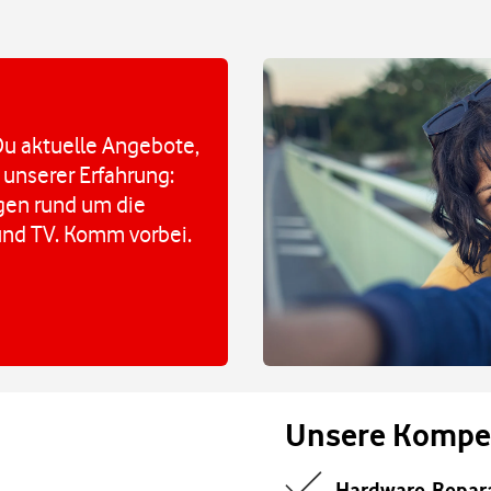
u aktuelle Angebote,
 unserer Erfahrung:
agen rund um die
und TV. Komm vorbei.
Unsere Kompe
Hardware-Repar