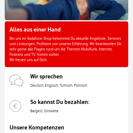
Alles aus einer Hand
Bei uns im Vodafone-Shop bekommst Du aktuelle Angebote, Services
und Leistungen. Profitiere von unserer Erfahrung: Wir beantworten Dir
sehr gerne alle Fragen rund um die Themen Mobilfunk, Internet,
Festnetz und TV. Komm vorbei.
Wir freuen uns auf Dich.
Wir sprechen
Deutsch, Englisch, Türkisch, Polnisch
So kannst Du bezahlen:
Bargeld, Girokarte
Unsere Kompetenzen