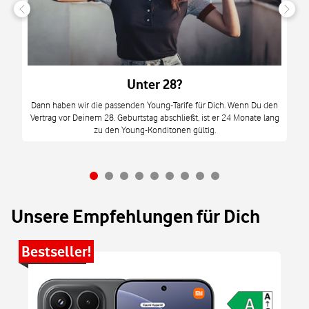
n
it
tzt
m
Unter 28?
M
Dann haben wir die passenden Young-Tarife für Dich. Wenn Du den
Vertrag vor Deinem 28. Geburtstag abschließt, ist er 24 Monate lang
mi
zu den Young-Konditonen gültig.
Unsere Empfehlungen für Dich
Bestseller!
Be