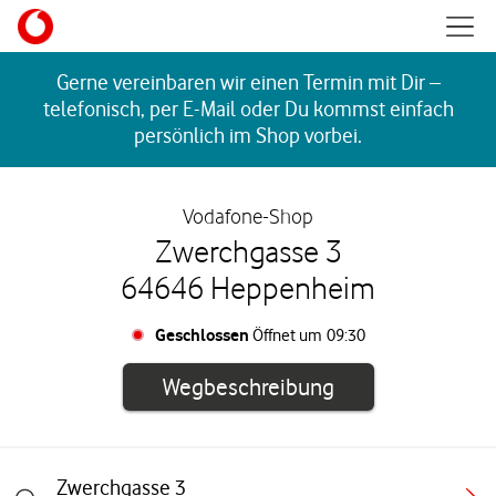
Skip to content
Mobil
Return to Nav
Gerne vereinbaren wir einen Termin mit Dir –
telefonisch, per E-Mail oder Du kommst einfach
persönlich im Shop vorbei.
Vodafone-Shop
Zwerchgasse 3
64646 Heppenheim
Geschlossen
Öffnet um
09:30
Link öffnet in e
Wegbeschreibung
Zwerchgasse 3