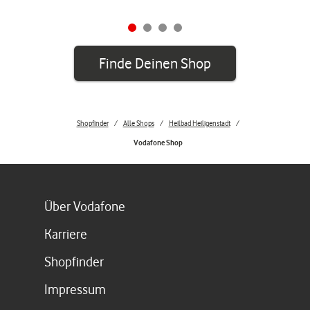
Finde Deinen Shop
Shopfinder
Alle Shops
Heilbad Heiligenstadt
Vodafone Shop
Link öffnet in einem neuen Tab
Über Vodafone
Link öffnet in einem neuen Tab
Karriere
Link öffnet in einem neuen Tab
Shopfinder
Link öffnet in einem neuen Tab
Impressum