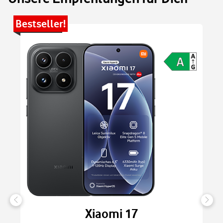
Bestseller!
Be
Xiaomi 17