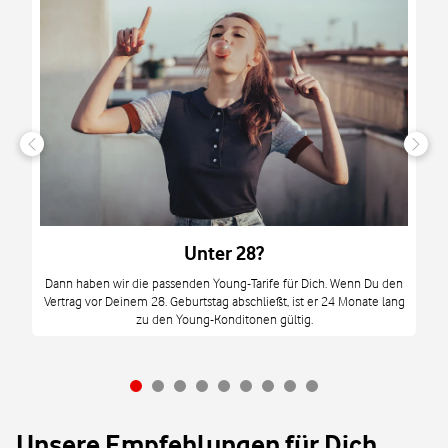
n
it
tzt
m
Unter 28?
M
Dann haben wir die passenden Young-Tarife für Dich. Wenn Du den
Vertrag vor Deinem 28. Geburtstag abschließt, ist er 24 Monate lang
mi
zu den Young-Konditonen gültig.
Unsere Empfehlungen für Dich