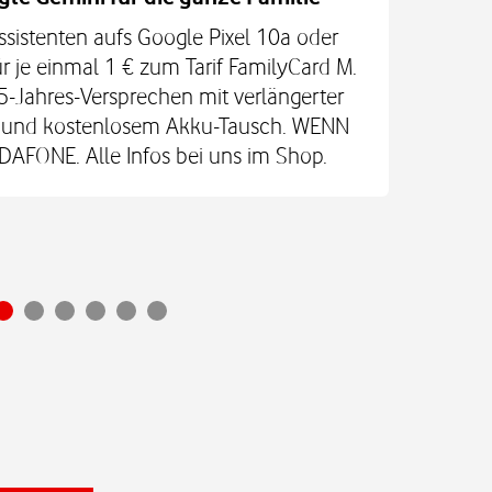
ssistenten aufs Google Pixel 10a oder
Jetz
r je einmal 1 € zum Tarif FamilyCard M.
5-Jahres-Versprechen mit verlängerter
An
re und kostenlosem Akku-Tausch. WENN
Glas
FONE. Alle Infos bei uns im Shop.
Ultr