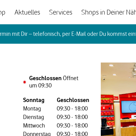
op
Aktuelles
Services
Shops in Deiner Nä
rmin mit Dir – telefonisch, per E-Mail oder Du kommst ein
Geschlossen
Öffnet
um
09:30
Wochentag,
Öffnungszeiten
Sonntag
Geschlossen
Montag
09:30
-
18:00
Dienstag
09:30
-
18:00
Mittwoch
09:30
-
18:00
Donnerstag
09:30
-
18:00