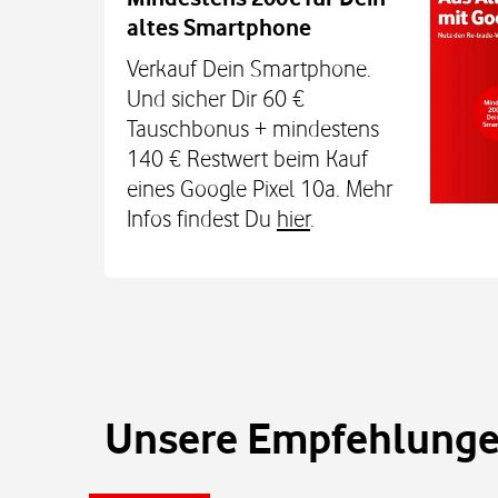
altes Smartphone
Dein Kind bleibt unterwegs auch o
Sicherheit erreichbar. Mit der Xplora X
Verkauf Dein Smartphone.
TCL MT48X Smartwatch für je einmal 1
Und sicher Dir 60 €
Den Tarif gibt's jetzt 3 Monate für 0 € u
Tauschbonus + mindestens
€. Alle Infos bei uns im
140 € Restwert beim Kauf
eines Google Pixel 10a. Mehr
Infos findest Du
hier
.
Unsere Empfehlungen