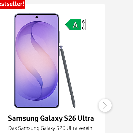
stseller!
Bestsel
Samsung Galaxy S26 Ultra
Das Samsung Galaxy S26 Ultra vereint
Die