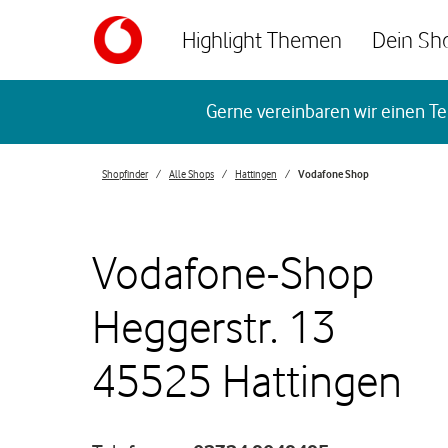
Skip to content
Highlight Themen
Dein Sh
Return to Nav
Gerne vereinbaren wir einen Te
Shopfinder
Alle Shops
Hattingen
Vodafone Shop
Vodafone-Shop
Heggerstr. 13
45525 Hattingen