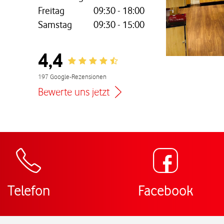
Freitag
09:30
-
18:00
Samstag
09:30
-
15:00
nem neuen Tab
4,4
Rating 4.4
197 Google-Rezensionen
Bewerte uns jetzt
Zur Wegbeschreibu
Telefon
Facebook