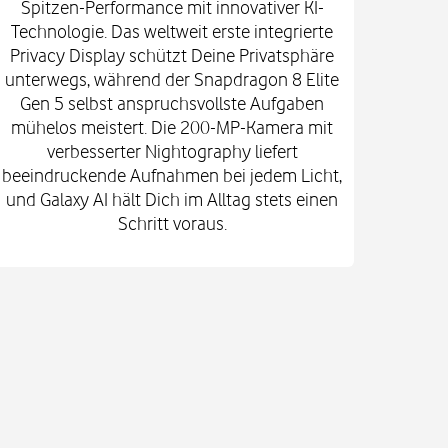
Spitzen-Performance mit innovativer KI-
Innova
Technologie. Das weltweit erste integrierte
fort
Privacy Display schützt Deine Privatsphäre
prof
unterwegs, während der Snapdragon 8 Elite
spekt
Gen 5 selbst anspruchsvollste Aufgaben
mi
mühelos meistert. Die 200-MP-Kamera mit
Kam
verbesserter Nightography liefert
e
beeindruckende Aufnahmen bei jedem Licht,
Vid
und Galaxy AI hält Dich im Alltag stets einen
Gehä
Schritt voraus.