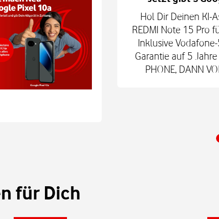
hne Smartphone mit
Hol Dir Deinen KI-A
6Play 2nd Gen. oder der
REDMI Note 15 Pro fü
 € zum Smart Tech M.
Inklusive Vodafone-
nd danach für mtl. 9,99
Garantie auf 5 Jah
 Shop.
PHONE, DANN VODA
 für Dich