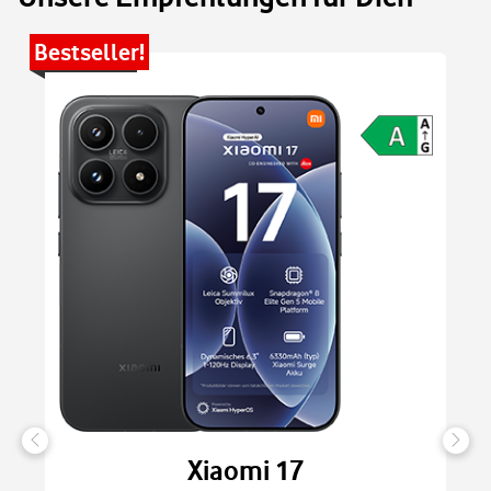
Bestseller!
Be
Xiaomi 17