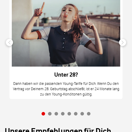
n
it
tzt
m
Unter 28?
M
Dann haben wir die passenden Young-Tarife für Dich. Wenn Du den
Vertrag vor Deinem 28. Geburtstag abschließt, ist er 24 Monate lang
mi
zu den Young-Konditonen gültig.
Unsere Empfehlungen für Dich