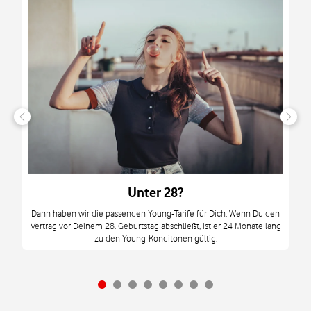
n
it
tzt
m
Unter 28?
M
Dann haben wir die passenden Young-Tarife für Dich. Wenn Du den
Vertrag vor Deinem 28. Geburtstag abschließt, ist er 24 Monate lang
mi
zu den Young-Konditonen gültig.