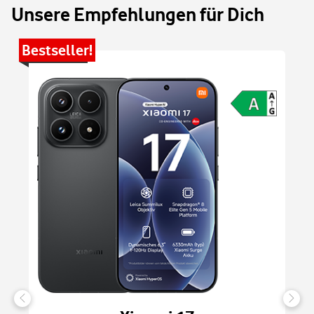
Unsere Empfehlungen für Dich
Bestseller!
Be