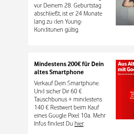
vor Deinem 28. Geburtstag
abschließt, ist er 24 Monate
lang zu den Young-
Konditonen gültig.
Auch auf dem Schulweg imm
Mindestens 200€ für Dein
altes Smartphone
Dein Kind bleibt unterwegs auch o
Sicherheit erreichbar. Mit der Xplora X
Verkauf Dein Smartphone.
TCL MT48X Smartwatch für je einmal 1
Und sicher Dir 60 €
Den Tarif gibt's jetzt 3 Monate für 0 € u
Tauschbonus + mindestens
€. Alle Infos bei uns im
140 € Restwert beim Kauf
eines Google Pixel 10a. Mehr
Infos findest Du
hier
.