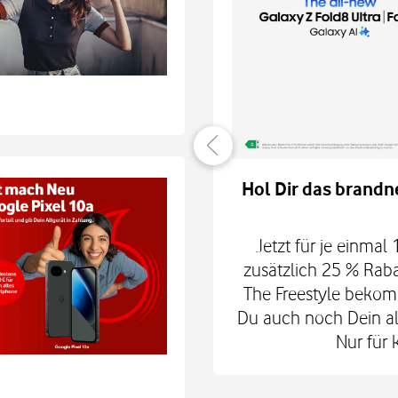
er verbunden
Hol Dir das brandn
hne Smartphone mit
6Play 2nd Gen. oder der
Jetzt für je einmal
 € zum Smart Tech M.
zusätzlich 25 % Rab
nd danach für mtl. 9,99
The Freestyle bekom
 Shop.
Du auch noch Dein alt
Nur für 