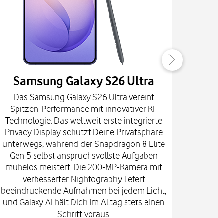
Samsung Galaxy S26 Ultra
Das Samsung Galaxy S26 Ultra vereint
Die
Spitzen-Performance mit innovativer KI-
Innova
Technologie. Das weltweit erste integrierte
fort
Privacy Display schützt Deine Privatsphäre
prof
unterwegs, während der Snapdragon 8 Elite
spekt
Gen 5 selbst anspruchsvollste Aufgaben
mi
mühelos meistert. Die 200-MP-Kamera mit
Kam
verbesserter Nightography liefert
e
beeindruckende Aufnahmen bei jedem Licht,
Vid
und Galaxy AI hält Dich im Alltag stets einen
Gehä
Schritt voraus.