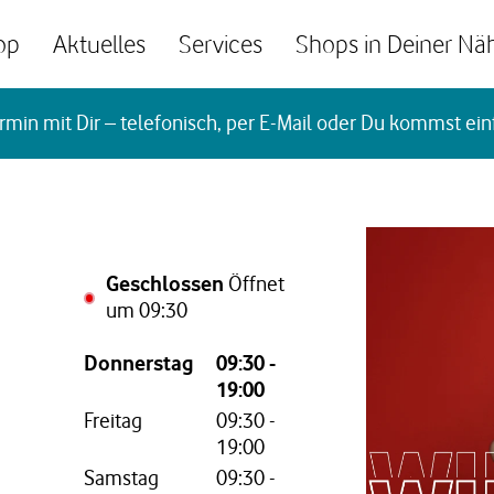
op
Aktuelles
Services
Shops in Deiner Nä
rmin mit Dir – telefonisch, per E-Mail oder Du kommst ein
Geschlossen
Öffnet
um
09:30
Wochentag,
Öffnungszeiten
Donnerstag
09:30
-
19:00
Freitag
09:30
-
19:00
Samstag
09:30
-