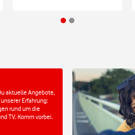
u aktuelle Angebote,
 unserer Erfahrung:
agen rund um die
und TV. Komm vorbei.