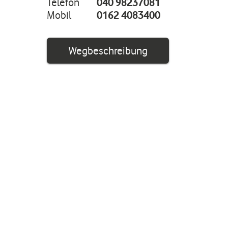
Telefon
040 98237081
Mobil
0162 4083400
Link öffnet in ei
Wegbeschreibung