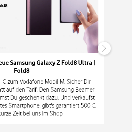
eue Samsung Galaxy Z Fold8 Ultra |
Fold8
H
 1 € zum Vodafone Mobil M. Sicher Dir
RED
att auf den Tarif. Den Samsung-Beamer
In
mst Du geschenkt dazu. Und verkaufst
Ga
es Smartphone, gibt's garantiert 500 €.
kurze Zeit bei uns im Shop.