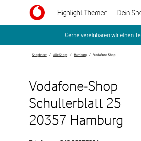
Skip to content
Highlight Themen
Dein Sh
Return to Nav
Gerne vereinbaren wir einen Te
Shopfinder
Alle Shops
Hamburg
Vodafone Shop
Vodafone-Shop
Schulterblatt 25
20357 Hamburg