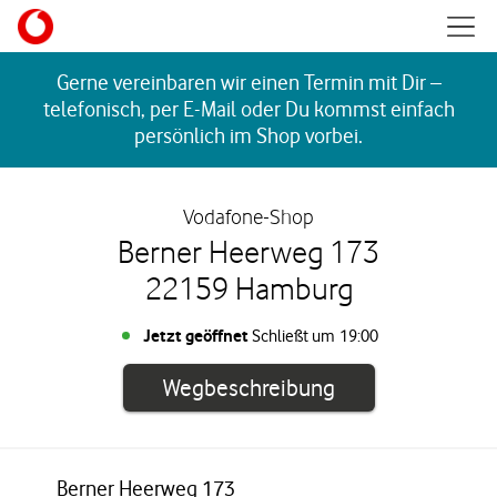
Skip to content
Mobil
Return to Nav
Gerne vereinbaren wir einen Termin mit Dir –
telefonisch, per E-Mail oder Du kommst einfach
persönlich im Shop vorbei.
Vodafone-Shop
Berner Heerweg 173
22159 Hamburg
Jetzt geöffnet
Schließt um
19:00
Link öffnet in e
Wegbeschreibung
Berner Heerweg 173