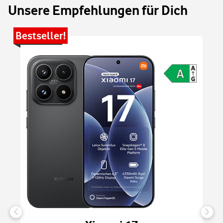
Unsere Empfehlungen für Dich
Bestseller!
Be