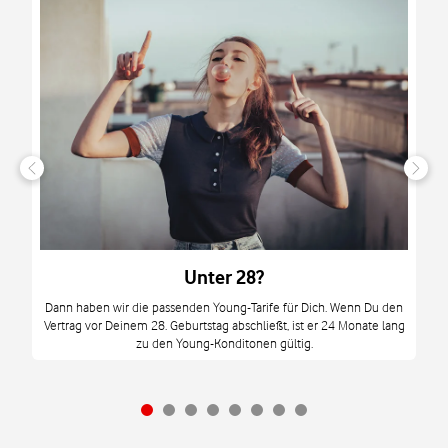
n
it
tzt
m
Unter 28?
M
Dann haben wir die passenden Young-Tarife für Dich. Wenn Du den
Vertrag vor Deinem 28. Geburtstag abschließt, ist er 24 Monate lang
mi
zu den Young-Konditonen gültig.