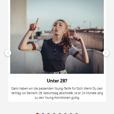
n
it
tzt
m
Unter 28?
M
Dann haben wir die passenden Young-Tarife für Dich. Wenn Du den
Vertrag vor Deinem 28. Geburtstag abschließt, ist er 24 Monate lang
mi
zu den Young-Konditonen gültig.