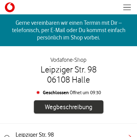
Skip to content
Mobil
Return to Nav
Gerne vereinbaren wir einen Termin mit Dir –
telefonisch, per E-Mail oder Du kommst einfach
persönlich im Shop vorbei.
Vodafone-Shop
Leipziger Str. 98
06108 Halle
Geschlossen
Öffnet um
09:30
Link öffnet in e
Wegbeschreibung
Leipziger Str. 98