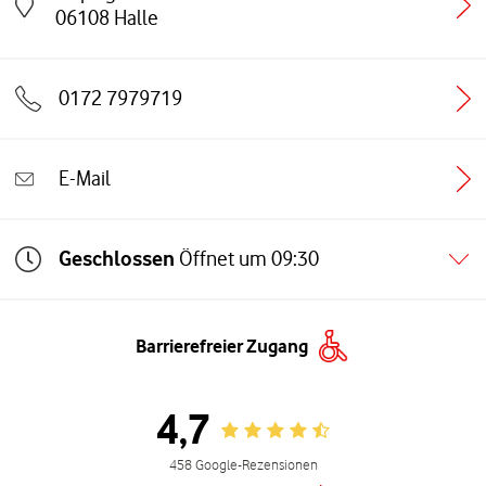
Link öffnet in einem neuen Tab
06108
Halle
0172 7979719
E-Mail
Geschlossen
Öffnet um
09:30
Barrierefreier Zugang
4,7
Rating 4.7
458 Google-Rezensionen