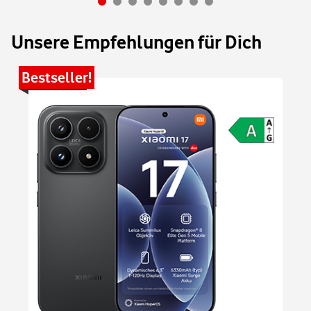
Unsere Empfehlungen für Dich
Bestseller!
Be