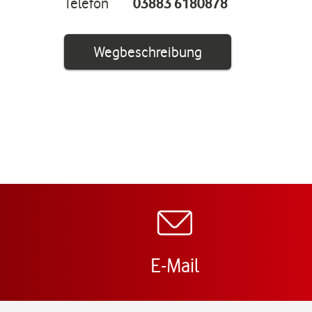
Telefon
03883 6180878
Link öffnet in ei
Wegbeschreibung
E-Mail