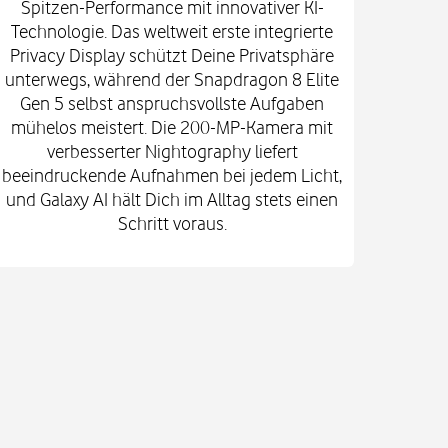
Spitzen-Performance mit innovativer KI-
Innova
Technologie. Das weltweit erste integrierte
fort
Privacy Display schützt Deine Privatsphäre
prof
unterwegs, während der Snapdragon 8 Elite
spekt
Gen 5 selbst anspruchsvollste Aufgaben
mi
mühelos meistert. Die 200-MP-Kamera mit
Kam
verbesserter Nightography liefert
e
beeindruckende Aufnahmen bei jedem Licht,
Vid
und Galaxy AI hält Dich im Alltag stets einen
Gehä
Schritt voraus.