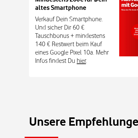
altes Smartphone
Dein Kind bleibt unterwegs auch o
Sicherheit erreichbar. Mit der Xplora X
Verkauf Dein Smartphone.
TCL MT48X Smartwatch für je einmal 1
Und sicher Dir 60 €
Den Tarif gibt's jetzt 3 Monate für 0 € u
Tauschbonus + mindestens
€. Alle Infos bei uns im
140 € Restwert beim Kauf
eines Google Pixel 10a. Mehr
Infos findest Du
hier
.
Unsere Empfehlungen