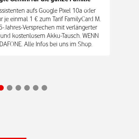
ssistenten aufs Google Pixel 10a oder
Jetz
r je einmal 1 € zum Tarif FamilyCard M.
5-Jahres-Versprechen mit verlängerter
An
re und kostenlosem Akku-Tausch. WENN
Glas
FONE. Alle Infos bei uns im Shop.
Ultr