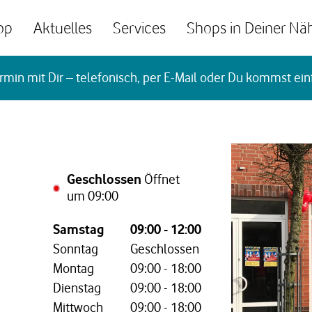
op
Aktuelles
Services
Shops in Deiner Nä
rmin mit Dir – telefonisch, per E-Mail oder Du kommst ein
Geschlossen
Öffnet
um
09:00
Wochentag,
Öffnungszeiten
Samstag
09:00
-
12:00
Sonntag
Geschlossen
Montag
09:00
-
18:00
Dienstag
09:00
-
18:00
Mittwoch
09:00
-
18:00