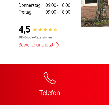
Donnerstag
09:00
-
18:00
Freitag
09:00
-
18:00
nem neuen Tab
4,5
Rating 4.5
180 Google-Rezensionen
Bewerte uns jetzt
Zur Wegbeschreibu
Telefon