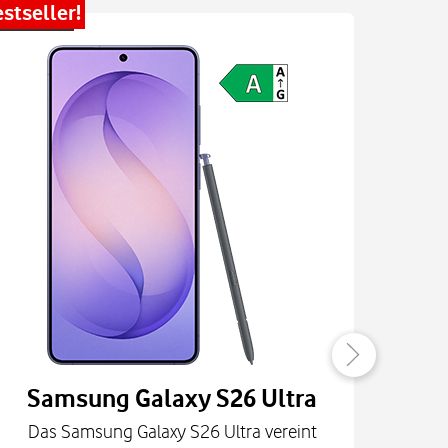
stseller!
Bestsel
Samsung Galaxy S26 Ultra
Das Samsung Galaxy S26 Ultra vereint
Die