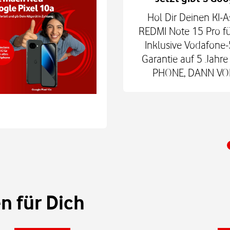
hne Smartphone mit
Hol Dir Deinen KI-A
6Play 2nd Gen. oder der
REDMI Note 15 Pro fü
 € zum Smart Tech M.
Inklusive Vodafone-
nd danach für mtl. 9,99
Garantie auf 5 Jah
 Shop.
PHONE, DANN VODA
 für Dich