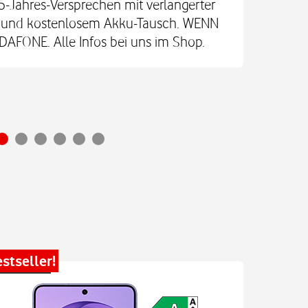
5-Jahres-Versprechen mit verlängerter
re und kostenlosem Akku-Tausch. WENN
Vod
FONE. Alle Infos bei uns im Shop.
stseller!
Bestsel