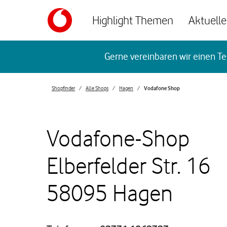
Skip to content
Highlight Themen
Aktuelle
Return to Nav
Gerne vereinbaren wir einen Te
Shopfinder
Alle Shops
Hagen
Vodafone Shop
Vodafone-Shop
Elberfelder Str. 16
58095 Hagen