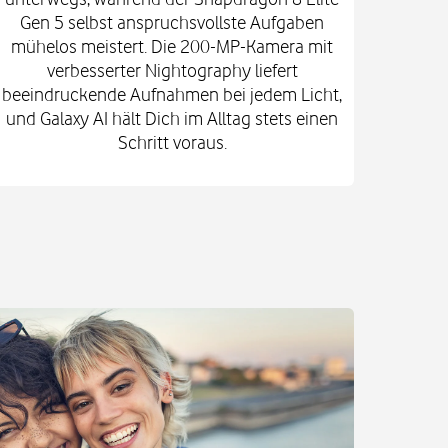
Gen 5 selbst anspruchsvollste Aufgaben
mi
mühelos meistert. Die 200-MP-Kamera mit
Kam
verbesserter Nightography liefert
e
beeindruckende Aufnahmen bei jedem Licht,
Vid
und Galaxy AI hält Dich im Alltag stets einen
Gehä
Schritt voraus.