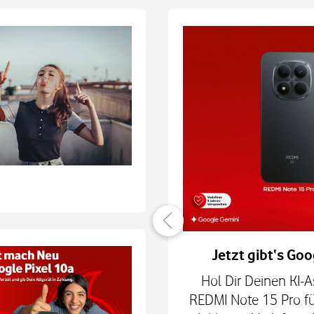
er verbunden
Jetzt gibt‘s Goo
hne Smartphone mit
Hol Dir Deinen KI-A
6Play 2nd Gen. oder der
REDMI Note 15 Pro fü