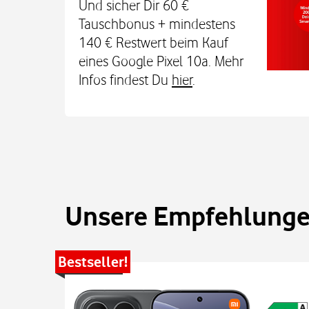
TCL MT48X Smartwatch für je einmal 1
Und sicher Dir 60 €
Den Tarif gibt's jetzt 3 Monate für 0 € u
Tauschbonus + mindestens
€. Alle Infos bei uns im
140 € Restwert beim Kauf
eines Google Pixel 10a. Mehr
Infos findest Du
hier
.
Unsere Empfehlungen
Bestseller!