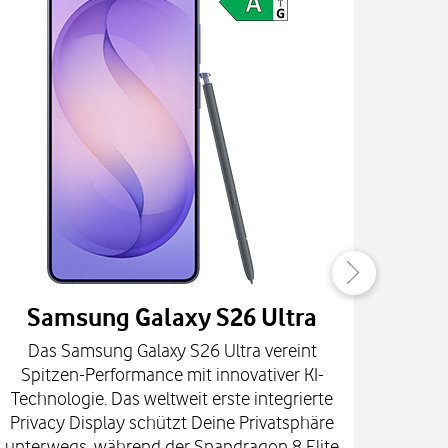
Samsung Galaxy S26 Ultra
Das Samsung Galaxy S26 Ultra vereint
Die
Spitzen-Performance mit innovativer KI-
Innova
Technologie. Das weltweit erste integrierte
fort
Privacy Display schützt Deine Privatsphäre
prof
unterwegs, während der Snapdragon 8 Elite
spekt