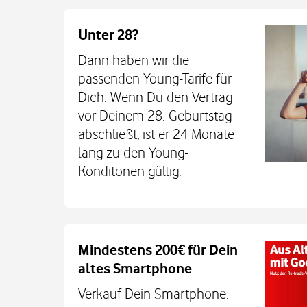
Unter 28?
Dann haben wir die
passenden Young-Tarife für
Dich. Wenn Du den Vertrag
vor Deinem 28. Geburtstag
abschließt, ist er 24 Monate
lang zu den Young-
Konditonen gültig.
Auch auf dem Schulweg imm
Mindestens 200€ für Dein
altes Smartphone
Dein Kind bleibt unterwegs auch o
Sicherheit erreichbar. Mit der Xplora X
Verkauf Dein Smartphone.