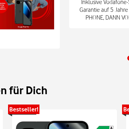
 € zum Smart Tech M.
Inklusive Vodafone-
nd danach für mtl. 9,99
Garantie auf 5 Jah
 Shop.
PHONE, DANN VODA
 für Dich
Bestseller!
Be