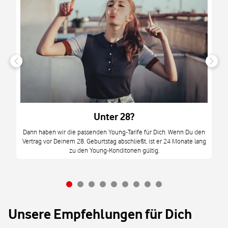
n
it
tzt
m
Unter 28?
M
Dann haben wir die passenden Young-Tarife für Dich. Wenn Du den
Vertrag vor Deinem 28. Geburtstag abschließt, ist er 24 Monate lang
mi
zu den Young-Konditonen gültig.
Unsere Empfehlungen für Dich