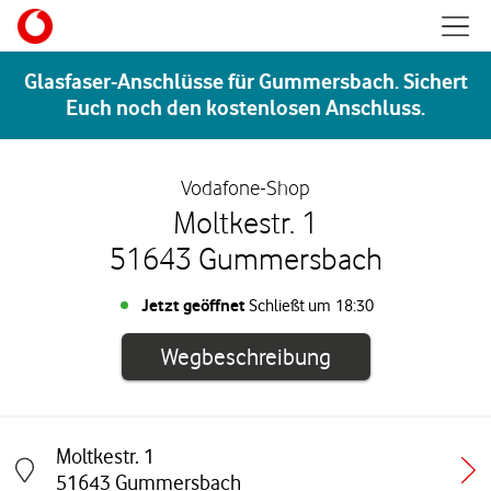
Skip to content
Mobil
Return to Nav
Glasfaser-Anschlüsse für Gummersbach. Sichert
Euch noch den kostenlosen Anschluss.
Vodafone-Shop
Moltkestr. 1
51643 Gummersbach
Jetzt geöffnet
Schließt um
18:30
Link öffnet in e
Wegbeschreibung
Moltkestr. 1
Link öffnet in einem neuen Tab
51643
Gummersbach