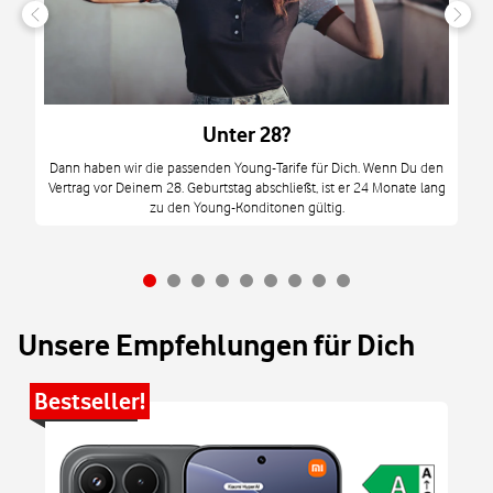
n
it
tzt
m
Unter 28?
M
Dann haben wir die passenden Young-Tarife für Dich. Wenn Du den
Vertrag vor Deinem 28. Geburtstag abschließt, ist er 24 Monate lang
mi
zu den Young-Konditonen gültig.
Unsere Empfehlungen für Dich
Bestseller!
Be