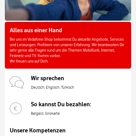
Alles aus einer Hand
Bei uns im Vodafone-Shop bekommst Du aktuelle Angebote, Services
und Leistungen. Profitiere von unserer Erfahrung: Wir beantworten Dir
sehr gerne alle Fragen rund um die Themen Mobilfunk, Internet,
Festnetz und TV. Komm vorbei.
Wir freuen uns auf Dich.
Wir sprechen
Deutsch, Englisch, Türkisch
So kannst Du bezahlen:
Bargeld, Girokarte
Unsere Kompetenzen