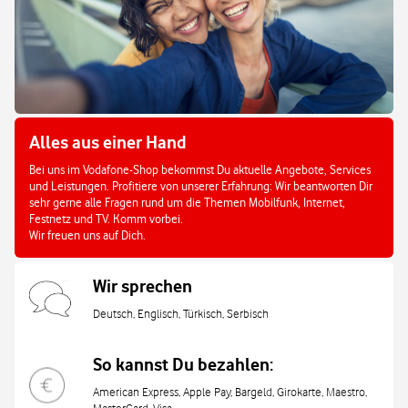
Alles aus einer Hand
Bei uns im Vodafone-Shop bekommst Du aktuelle Angebote, Services
und Leistungen. Profitiere von unserer Erfahrung: Wir beantworten Dir
sehr gerne alle Fragen rund um die Themen Mobilfunk, Internet,
Festnetz und TV. Komm vorbei.
Wir freuen uns auf Dich.
Wir sprechen
Deutsch, Englisch, Türkisch, Serbisch
So kannst Du bezahlen:
American Express, Apple Pay, Bargeld, Girokarte, Maestro,