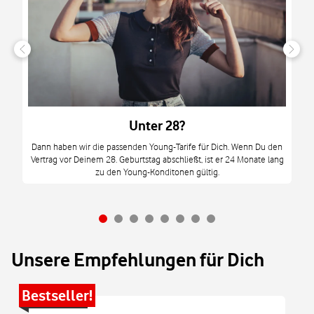
n
it
tzt
m
Unter 28?
M
Dann haben wir die passenden Young-Tarife für Dich. Wenn Du den
Vertrag vor Deinem 28. Geburtstag abschließt, ist er 24 Monate lang
mi
zu den Young-Konditonen gültig.
Unsere Empfehlungen für Dich
Bestseller!
Be