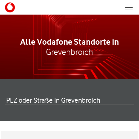
Skip to content
Mobil
Return to Nav
Alle Vodafone Standorte in
Grevenbroich
PLZ oder Straße in Grevenbroich