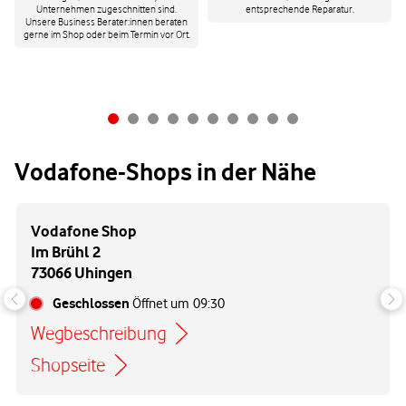
Unternehmen zugeschnitten sind.
entsprechende Reparatur.
Unsere Business Berater:innen beraten
gerne im Shop oder beim Termin vor Ort.
Vodafone-Shops in der Nähe
Vodafone Shop
Im Brühl 2
73066 Uhingen
Geschlossen
Öffnet um
09:30
Wegbeschreibung
Link öffnet in einem neuen Tab
Shopseite