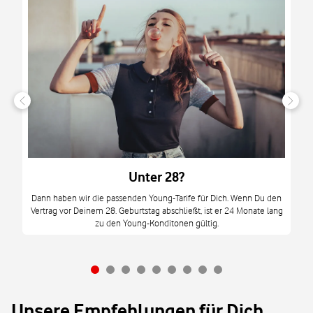
n
it
tzt
m
Unter 28?
M
Dann haben wir die passenden Young-Tarife für Dich. Wenn Du den
Vertrag vor Deinem 28. Geburtstag abschließt, ist er 24 Monate lang
mi
zu den Young-Konditonen gültig.
Unsere Empfehlungen für Dich