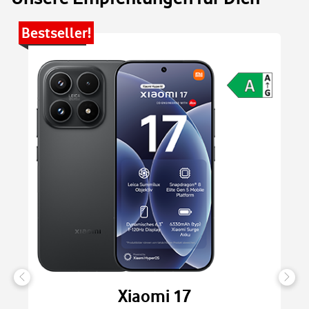
Bestseller!
Be
Xiaomi 17