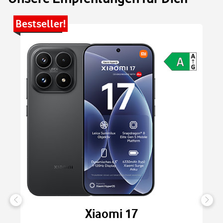
Bestseller!
Be
Xiaomi 17