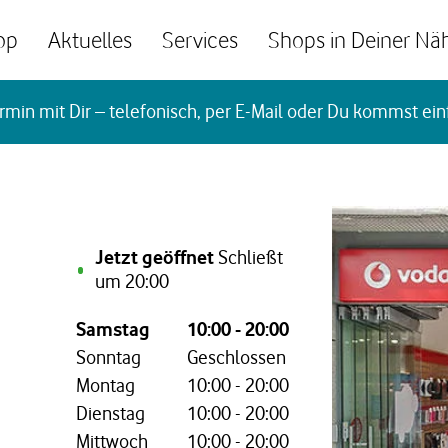
op
Aktuelles
Services
Shops in Deiner Nä
rmin mit Dir – telefonisch, per E-Mail oder Du kommst ein
Jetzt geöffnet
Schließt
um
20:00
Wochentag,
Öffnungszeiten
Samstag
10:00
-
20:00
Sonntag
Geschlossen
Montag
10:00
-
20:00
Dienstag
10:00
-
20:00
Mittwoch
10:00
-
20:00