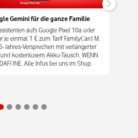
gle Gemini für die ganze Familie
Be
ssistenten aufs Google Pixel 10a oder
Jetz
r je einmal 1 € zum Tarif FamilyCard M.
5-Jahres-Versprechen mit verlängerter
An
re und kostenlosem Akku-Tausch. WENN
Glas
FONE. Alle Infos bei uns im Shop.
Ultr