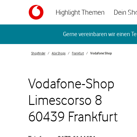
Skip to content
Highlight Themen
Dein Sh
Return to Nav
Gerne vereinbaren wir einen Te
Shopfinder
Alle Shops
Frankfurt
Vodafone Shop
Vodafone-Shop
Limescorso 8
60439 Frankfurt