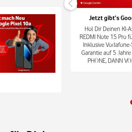
er verbunden
Jetzt gibt‘s Goo
hne Smartphone mit
Hol Dir Deinen KI-A
6Play 2nd Gen. oder der
REDMI Note 15 Pro fü
 € zum Smart Tech M.
Inklusive Vodafone-
nd danach für mtl. 9,99
Garantie auf 5 Jah
 Shop.
PHONE, DANN VODA