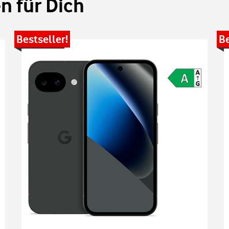
 für Dich
Bestseller!
Be