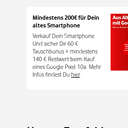
Auch auf dem Schulweg imm
Mindestens 200€ für Dein
altes Smartphone
Dein Kind bleibt unterwegs auch o
Sicherheit erreichbar. Mit der Xplora X
Verkauf Dein Smartphone.
TCL MT48X Smartwatch für je einmal 1
Und sicher Dir 60 €
Den Tarif gibt's jetzt 3 Monate für 0 € u
Tauschbonus + mindestens
€. Alle Infos bei uns im
140 € Restwert beim Kauf
eines Google Pixel 10a. Mehr
Infos findest Du
hier
.