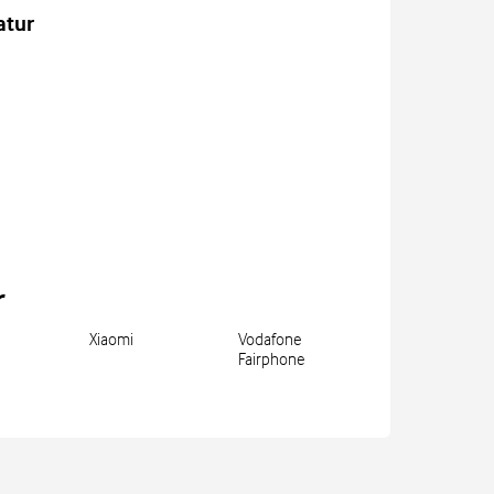
atur
r
Xiaomi
Vodafone
Fairphone