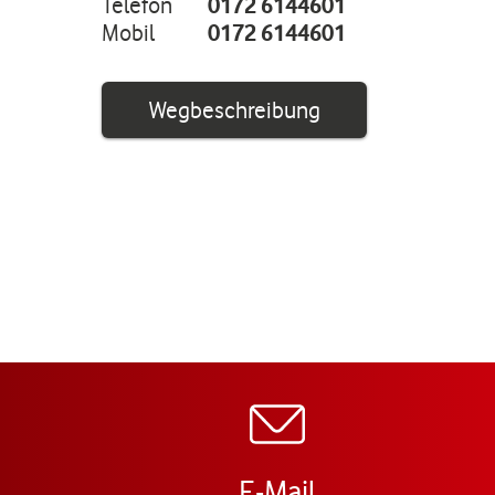
Telefon
0172 6144601
Mobil
0172 6144601
Link öffnet in ei
Wegbeschreibung
E-Mail