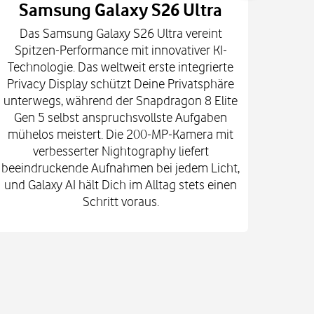
Samsung Galaxy S26 Ultra
Das Samsung Galaxy S26 Ultra vereint
Die
Spitzen-Performance mit innovativer KI-
Innova
Technologie. Das weltweit erste integrierte
fort
Privacy Display schützt Deine Privatsphäre
prof
unterwegs, während der Snapdragon 8 Elite
spekt
Gen 5 selbst anspruchsvollste Aufgaben
mi
mühelos meistert. Die 200-MP-Kamera mit
Kam
verbesserter Nightography liefert
e
beeindruckende Aufnahmen bei jedem Licht,
Vid
und Galaxy AI hält Dich im Alltag stets einen
Gehä
Schritt voraus.