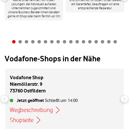
kleine Unternehmen. Wir finden
und schnell vor Ort lösen. Ist der Defekt
Lösungen, die individuell auf jedes
ein Garantiefall, beauftragen wir eine
Unternehmen zugeschnitten sind.
entsprechende Reparatur.
Unsere Business Berater:innen beraten
gerne im Shop oder beim Termin vor Ort.
Vodafone-Shops in der Nähe
Vodafone Shop
Niemöllerstr. 9
73760 Ostfildern
Jetzt geöffnet
Schließt um
14:00
Wegbeschreibung
Link öffnet in einem neuen Tab
Shopseite