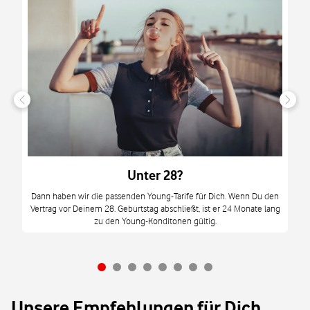
n
it
tzt
m
Unter 28?
M
Dann haben wir die passenden Young-Tarife für Dich. Wenn Du den
Vertrag vor Deinem 28. Geburtstag abschließt, ist er 24 Monate lang
mi
zu den Young-Konditonen gültig.
Unsere Empfehlungen für Dich