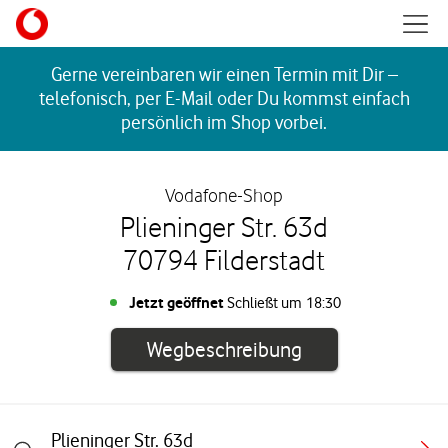
Skip to content
Mobil
Return to Nav
Gerne vereinbaren wir einen Termin mit Dir –
telefonisch, per E-Mail oder Du kommst einfach
persönlich im Shop vorbei.
Vodafone-Shop
Plieninger Str. 63d
70794 Filderstadt
Jetzt geöffnet
Schließt um
18:30
Link öffnet in e
Wegbeschreibung
Plieninger Str. 63d