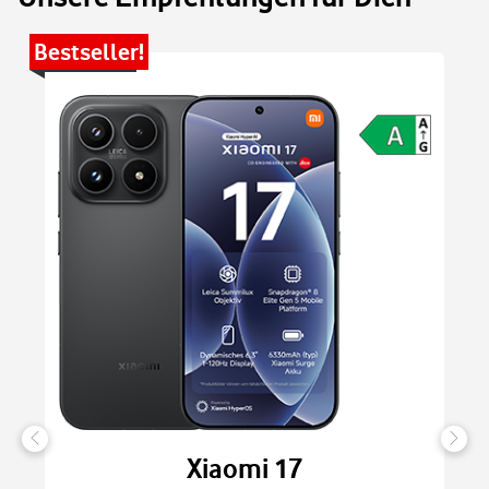
Bestseller!
Be
Xiaomi 17