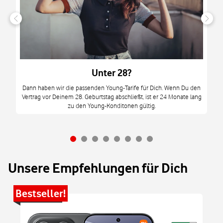
n
it
tzt
m
Unter 28?
M
Dann haben wir die passenden Young-Tarife für Dich. Wenn Du den
Vertrag vor Deinem 28. Geburtstag abschließt, ist er 24 Monate lang
mi
zu den Young-Konditonen gültig.
Unsere Empfehlungen für Dich
Bestseller!
Be