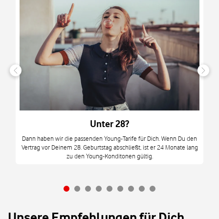
n
it
tzt
m
Unter 28?
M
Dann haben wir die passenden Young-Tarife für Dich. Wenn Du den
Vertrag vor Deinem 28. Geburtstag abschließt, ist er 24 Monate lang
mi
zu den Young-Konditonen gültig.
Unsere Empfehlungen für Dich