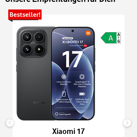
Bestseller!
Be
Xiaomi 17