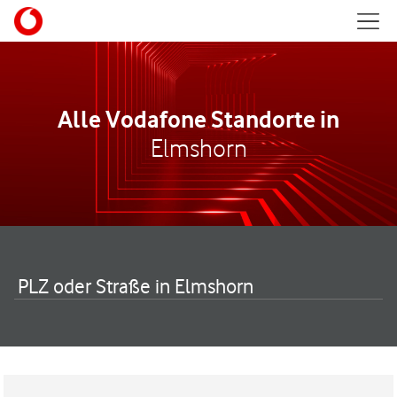
Skip to content
Mobil
Return to Nav
Alle Vodafone Standorte in
Elmshorn
PLZ oder Straße in Elmshorn