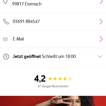
Link öffnet in einem neuen Tab
99817
Eisenach
03691 884547
E-Mail
Jetzt geöffnet
Schließt um
18:00
4,2
Rating 4.2
67 Google-Rezensionen