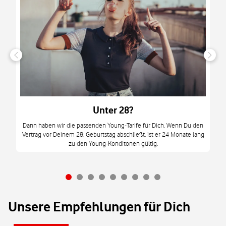
n
it
tzt
m
Unter 28?
M
Dann haben wir die passenden Young-Tarife für Dich. Wenn Du den
Vertrag vor Deinem 28. Geburtstag abschließt, ist er 24 Monate lang
mi
zu den Young-Konditonen gültig.
Unsere Empfehlungen für Dich