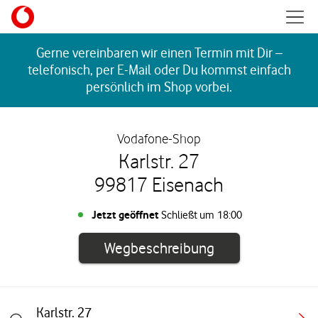
Skip to content
Mobil
Return to Nav
Gerne vereinbaren wir einen Termin mit Dir –
telefonisch, per E-Mail oder Du kommst einfach
persönlich im Shop vorbei.
Vodafone-Shop
Karlstr. 27
99817 Eisenach
Jetzt geöffnet
Schließt um
18:00
Link öffnet in e
Wegbeschreibung
Karlstr. 27