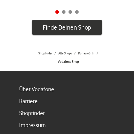
Finde Deinen Shop
Shopfinder
Alle Shops
Donauwörth
Vodafone Shop
Link öffnet in einem neuen Tab
Über Vodafone
Link öffnet in einem neuen Tab
Karriere
Link öffnet in einem neuen Tab
Shopfinder
Link öffnet in einem neuen Tab
Impressum