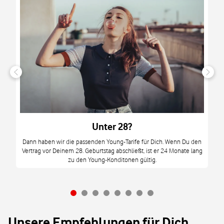
n
it
tzt
m
Unter 28?
M
Dann haben wir die passenden Young-Tarife für Dich. Wenn Du den
Vertrag vor Deinem 28. Geburtstag abschließt, ist er 24 Monate lang
mi
zu den Young-Konditonen gültig.
Unsere Empfehlungen für Dich