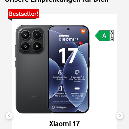
Bestseller!
Be
Xiaomi 17