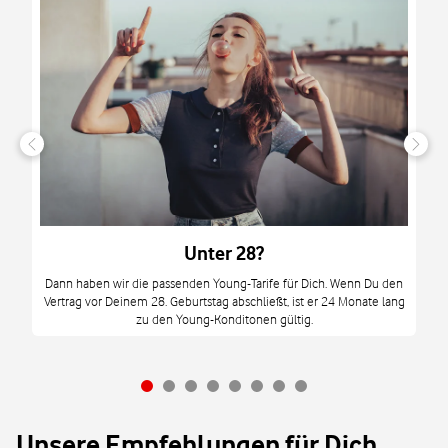
n
it
tzt
m
Unter 28?
M
Dann haben wir die passenden Young-Tarife für Dich. Wenn Du den
Vertrag vor Deinem 28. Geburtstag abschließt, ist er 24 Monate lang
mi
zu den Young-Konditonen gültig.
Unsere Empfehlungen für Dich