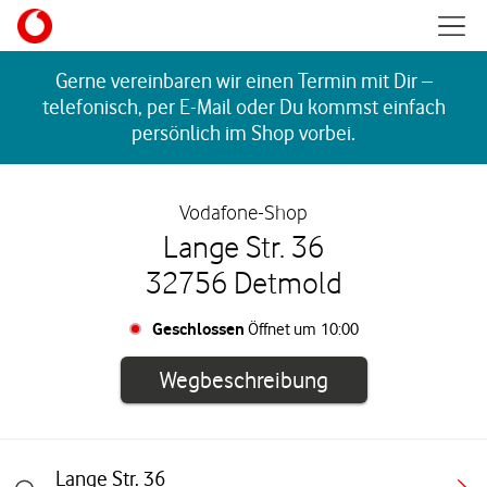
Skip to content
Mobil
Return to Nav
Gerne vereinbaren wir einen Termin mit Dir –
telefonisch, per E-Mail oder Du kommst einfach
persönlich im Shop vorbei.
Vodafone-Shop
Lange Str. 36
32756 Detmold
Geschlossen
Öffnet um
10:00
Link öffnet in e
Wegbeschreibung
Lange Str. 36