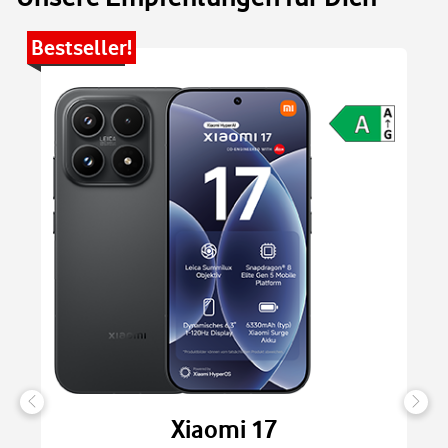
Bestseller!
Be
Xiaomi 17