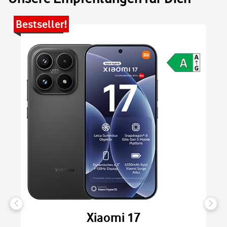
Bestseller!
Be
Xiaomi 17