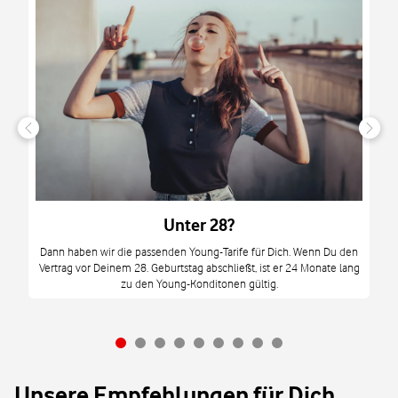
n
it
tzt
m
Unter 28?
M
Dann haben wir die passenden Young-Tarife für Dich. Wenn Du den
Vertrag vor Deinem 28. Geburtstag abschließt, ist er 24 Monate lang
mi
zu den Young-Konditonen gültig.
Unsere Empfehlungen für Dich