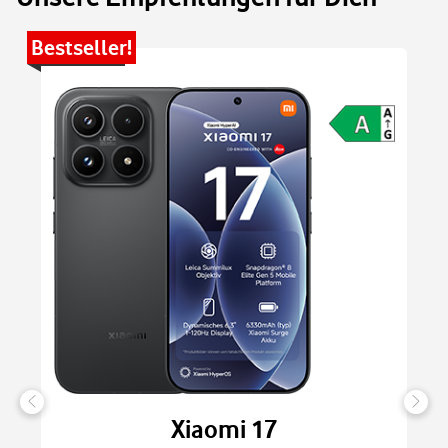
Bestseller!
Be
Xiaomi 17