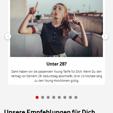
n
it
tzt
m
Unter 28?
M
Dann haben wir die passenden Young-Tarife für Dich. Wenn Du den
Vertrag vor Deinem 28. Geburtstag abschließt, ist er 24 Monate lang
mi
zu den Young-Konditonen gültig.
Unsere Empfehlungen für Dich