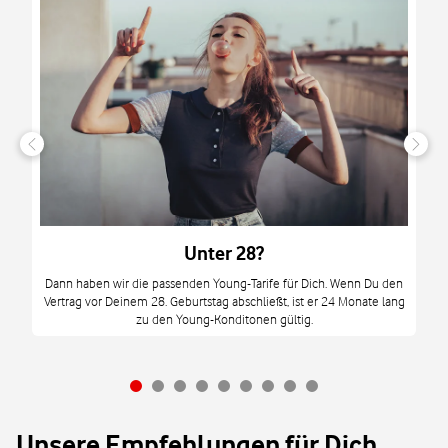
n
it
tzt
m
Unter 28?
M
Dann haben wir die passenden Young-Tarife für Dich. Wenn Du den
Vertrag vor Deinem 28. Geburtstag abschließt, ist er 24 Monate lang
mi
zu den Young-Konditonen gültig.
Unsere Empfehlungen für Dich