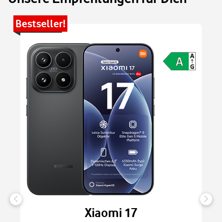
Bestseller!
Be
Xiaomi 17