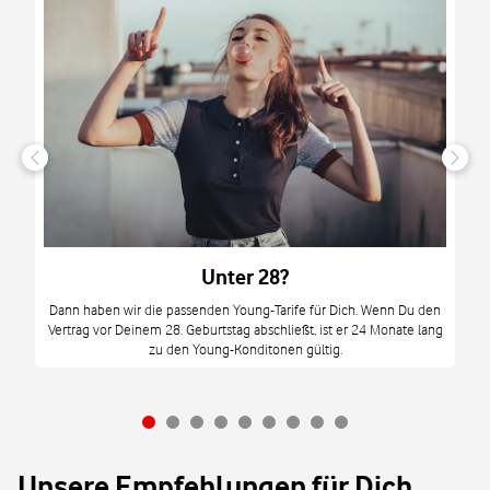
n
it
tzt
m
Unter 28?
M
Dann haben wir die passenden Young-Tarife für Dich. Wenn Du den
Vertrag vor Deinem 28. Geburtstag abschließt, ist er 24 Monate lang
mi
zu den Young-Konditonen gültig.
Unsere Empfehlungen für Dich