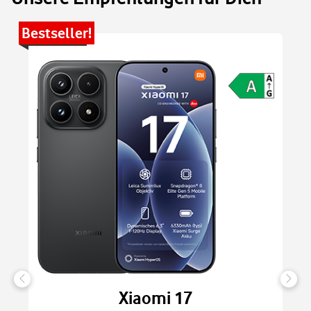
Bestseller!
Be
Xiaomi 17