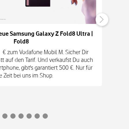
eue Samsung Galaxy Z Fold8 Ultra |
Fold8
H
 1 € zum Vodafone Mobil M. Sicher Dir
RED
tt auf den Tarif. Und verkaufst Du auch
In
phone, gibt's garantiert 500 €. Nur für
Ga
e Zeit bei uns im Shop.