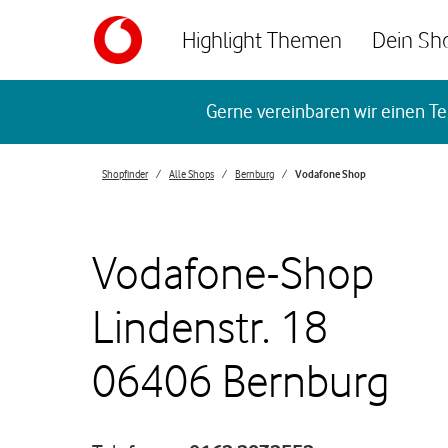
Skip to content
Highlight Themen
Dein Sh
Return to Nav
Gerne vereinbaren wir einen Te
Shopfinder
Alle Shops
Bernburg
Vodafone Shop
Vodafone-Shop
Lindenstr. 18
06406 Bernburg