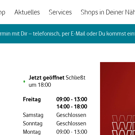
op
Aktuelles
Services
Shops in Deiner Nä
rmin mit Dir – telefonisch, per E-Mail oder Du kommst ein
Jetzt geöffnet
Schließt
um
18:00
Wochentag,
Öffnungszeiten
Freitag
09:00
-
13:00
14:00
-
18:00
Samstag
Geschlossen
Sonntag
Geschlossen
Montag
09:00
-
13:00