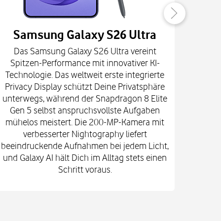
Samsung Galaxy S26 Ultra
Das Samsung Galaxy S26 Ultra vereint
Die
Spitzen-Performance mit innovativer KI-
Innova
Technologie. Das weltweit erste integrierte
fort
Privacy Display schützt Deine Privatsphäre
prof
unterwegs, während der Snapdragon 8 Elite
spekt
Gen 5 selbst anspruchsvollste Aufgaben
mi
mühelos meistert. Die 200-MP-Kamera mit
Kam
verbesserter Nightography liefert
e
beeindruckende Aufnahmen bei jedem Licht,
Vid
und Galaxy AI hält Dich im Alltag stets einen
Gehä
Schritt voraus.