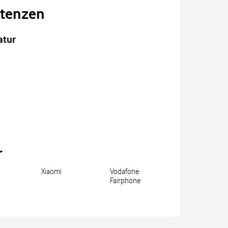
tenzen
atur
r
Xiaomi
Vodafone
Fairphone