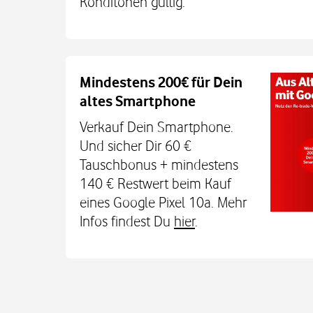
Konditonen gültig.
Auch auf dem Schulweg imm
Mindestens 200€ für Dein
altes Smartphone
Dein Kind bleibt unterwegs auch o
Sicherheit erreichbar. Mit der Xplora X
Verkauf Dein Smartphone.
TCL MT48X Smartwatch für je einmal 1
Und sicher Dir 60 €
Den Tarif gibt's jetzt 3 Monate für 0 € u
Tauschbonus + mindestens
€. Alle Infos bei uns im
140 € Restwert beim Kauf
eines Google Pixel 10a. Mehr
Infos findest Du
hier
.