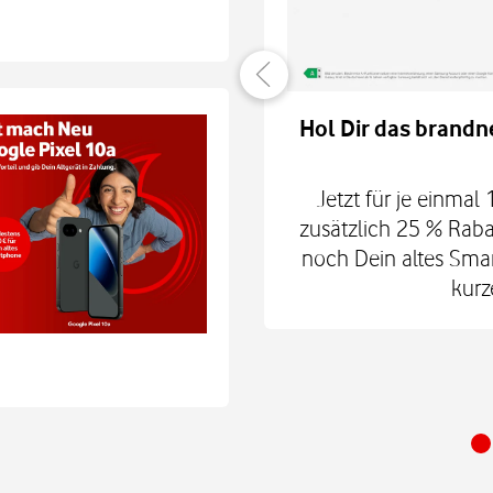
er verbunden
Hol Dir das brandn
hne Smartphone mit
6Play 2nd Gen. oder der
Jetzt für je einmal
 € zum Smart Tech M.
zusätzlich 25 % Raba
nd danach für mtl. 9,99
noch Dein altes Smart
 Shop.
kurz