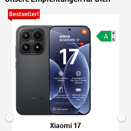
Bestseller!
Be
Xiaomi 17