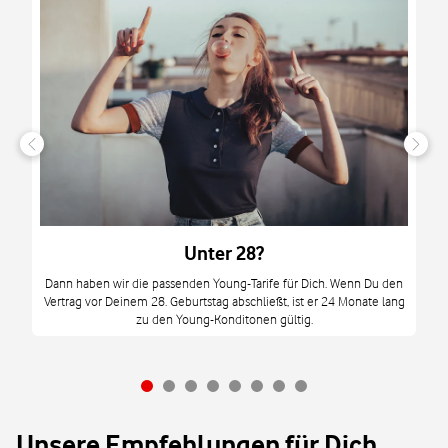
n
it
tzt
m
Unter 28?
M
Dann haben wir die passenden Young-Tarife für Dich. Wenn Du den
Vertrag vor Deinem 28. Geburtstag abschließt, ist er 24 Monate lang
mi
zu den Young-Konditonen gültig.
Unsere Empfehlungen für Dich