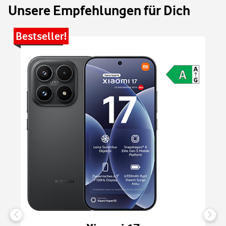
Unsere Empfehlungen für Dich
Bestseller!
Be