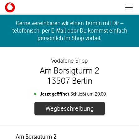
Skip to content
Mobil
Return to Nav
Gerne vereinbaren wir einen Termin mit Dir –
telefonisch, per E-Mail oder Du kommst einfach
persönlich im Shop vorbei.
Vodafone-Shop
Am Borsigturm 2
13507 Berlin
Jetzt geöffnet
Schließt um
20:00
Link öffnet in e
Wegbeschreibung
Am Borsigturm 2