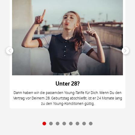
n
it
tzt
m
Unter 28?
M
Dann haben wir die passenden Young-Tarife für Dich. Wenn Du den
Vertrag vor Deinem 28. Geburtstag abschließt, ist er 24 Monate lang
mi
zu den Young-Konditonen gültig.