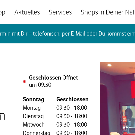
op
Aktuelles
Services
Shops in Deiner Nä
rmin mit Dir – telefonisch, per E-Mail oder Du kommst ein
Geschlossen
Öffnet
um
09:30
Wochentag,
Öffnungszeiten
Sonntag
Geschlossen
Montag
09:30
-
18:00
m
Dienstag
09:30
-
18:00
Mittwoch
09:30
-
18:00
Donnerstag
09:30
-
18:00