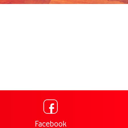
Link öffnet in einem neu
ng für Vodafone Shop Parkstr. 12 Bad Nauheim,
Facebook