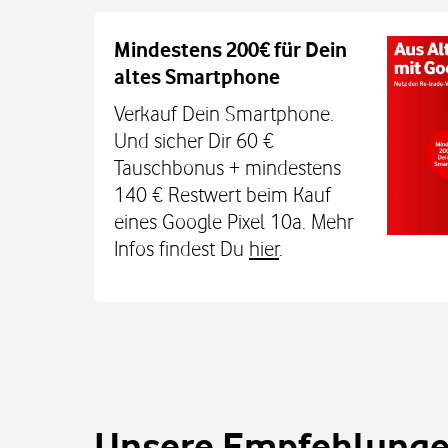
Auch auf dem Schulweg imm
Mindestens 200€ für Dein
altes Smartphone
Dein Kind bleibt unterwegs auch o
Sicherheit erreichbar. Mit der Xplora X
Verkauf Dein Smartphone.
TCL MT48X Smartwatch für je einmal 1
Und sicher Dir 60 €
Den Tarif gibt's jetzt 3 Monate für 0 € u
Tauschbonus + mindestens
€. Alle Infos bei uns im
140 € Restwert beim Kauf
eines Google Pixel 10a. Mehr
Infos findest Du
hier
.
Unsere Empfehlungen