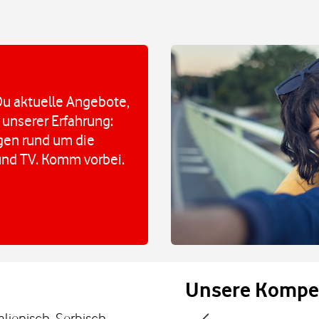
u aktuelle Angebote,
 unserer Erfahrung:
agen rund um die
und TV. Komm vorbei.
Unsere Kompe
talienisch, Serbisch