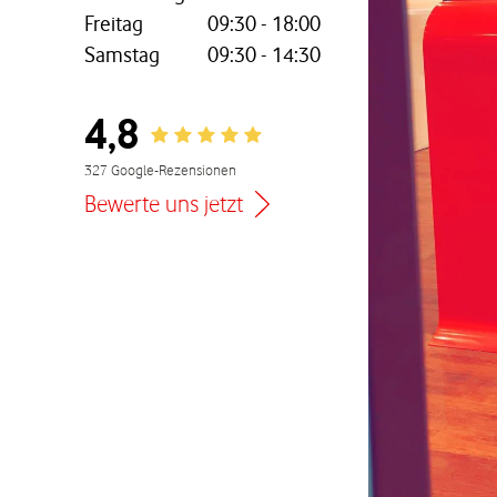
Freitag
09:30
-
18:00
Samstag
09:30
-
14:30
nem neuen Tab
4,8
Rating 4.8
327 Google-Rezensionen
Bewerte uns jetzt