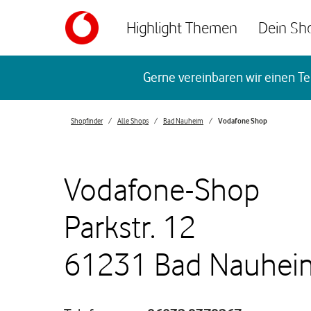
Skip to content
Highlight Themen
Dein Sh
Return to Nav
Gerne vereinbaren wir einen Te
Shopfinder
Alle Shops
Bad Nauheim
Vodafone Shop
Vodafone-Shop
Parkstr. 12
61231 Bad Nauhei