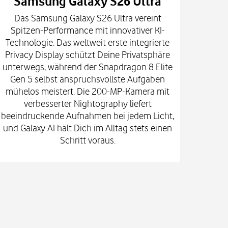
Samsung Galaxy S26 Ultra
Das Samsung Galaxy S26 Ultra vereint
Die
Spitzen-Performance mit innovativer KI-
Innova
Technologie. Das weltweit erste integrierte
fort
Privacy Display schützt Deine Privatsphäre
prof
unterwegs, während der Snapdragon 8 Elite
spekt
Gen 5 selbst anspruchsvollste Aufgaben
mi
mühelos meistert. Die 200-MP-Kamera mit
Kam
verbesserter Nightography liefert
e
beeindruckende Aufnahmen bei jedem Licht,
Vid
und Galaxy AI hält Dich im Alltag stets einen
Gehä
Schritt voraus.