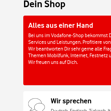
Dein Shop
Alles aus einer Hand
Bei uns im Vodafone-Shop bekommst D
Services und Leistungen. Profitiere von
Wir beantworten Dir sehr gerne alle Fr
Themen Mobilfunk, Internet, Festnetz 
Wir freuen uns auf Dich.
Wir sprechen
Deutsch, Englisch, Türkisch, I