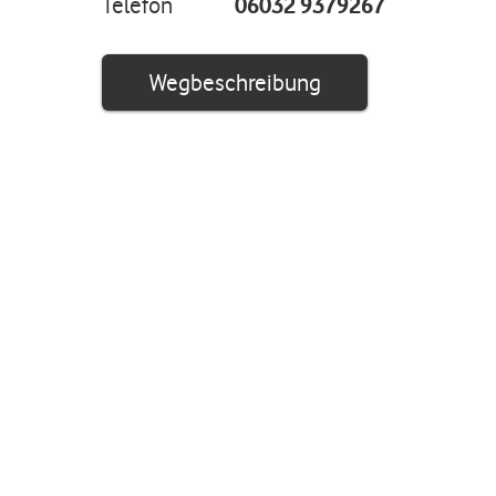
Telefon
06032 9379267
Link öffnet in ei
Wegbeschreibung