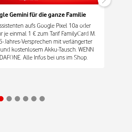
gle Gemini für die ganze Familie
Be
ssistenten aufs Google Pixel 10a oder
Jetz
r je einmal 1 € zum Tarif FamilyCard M.
5-Jahres-Versprechen mit verlängerter
An
re und kostenlosem Akku-Tausch. WENN
Glas
FONE. Alle Infos bei uns im Shop.
Ultr