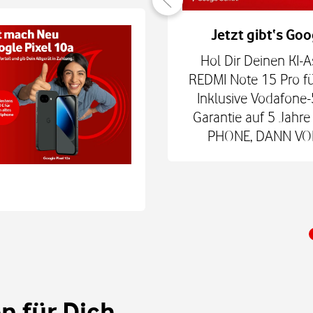
er verbunden
Jetzt gibt‘s Goo
hne Smartphone mit
Hol Dir Deinen KI-A
6Play 2nd Gen. oder der
REDMI Note 15 Pro fü
 € zum Smart Tech M.
Inklusive Vodafone-
nd danach für mtl. 9,99
Garantie auf 5 Jah
 Shop.
PHONE, DANN VODA
 für Dich