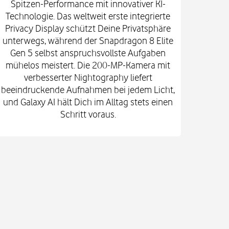
Spitzen-Performance mit innovativer KI-
Innova
Technologie. Das weltweit erste integrierte
fort
Privacy Display schützt Deine Privatsphäre
prof
unterwegs, während der Snapdragon 8 Elite
spekt
Gen 5 selbst anspruchsvollste Aufgaben
mi
mühelos meistert. Die 200-MP-Kamera mit
Kam
verbesserter Nightography liefert
e
beeindruckende Aufnahmen bei jedem Licht,
Vid
und Galaxy AI hält Dich im Alltag stets einen
Gehä
Schritt voraus.