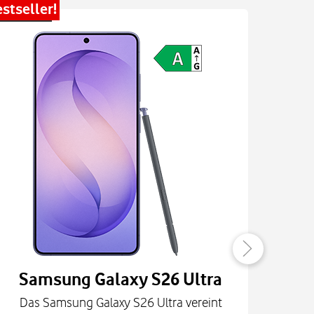
stseller!
Bestsel
Samsung Galaxy S26 Ultra
Das Samsung Galaxy S26 Ultra vereint
Die