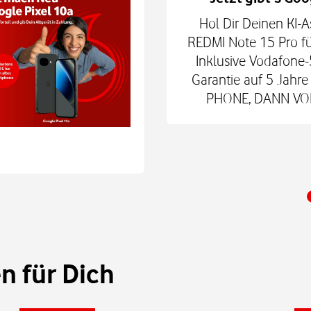
hne Smartphone mit
Hol Dir Deinen KI-A
6Play 2nd Gen. oder der
REDMI Note 15 Pro fü
 € zum Smart Tech M.
Inklusive Vodafone-
nd danach für mtl. 9,99
Garantie auf 5 Jah
 Shop.
PHONE, DANN VODA
 für Dich