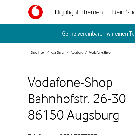
Skip to content
Highlight Themen
Dein Sh
Return to Nav
Gerne vereinbaren wir einen Te
Shopfinder
Alle Shops
Augsburg
Vodafone Shop
Vodafone-Shop
Bahnhofstr. 26-30
86150 Augsburg