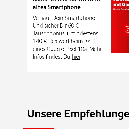
altes Smartphone
Dein Kind bleibt unterwegs auch o
Sicherheit erreichbar. Mit der Xplora X
Verkauf Dein Smartphone.
TCL MT48X Smartwatch für je einmal 1
Und sicher Dir 60 €
Den Tarif gibt's jetzt 3 Monate für 0 € u
Tauschbonus + mindestens
€. Alle Infos bei uns im
140 € Restwert beim Kauf
eines Google Pixel 10a. Mehr
Infos findest Du
hier
.
Unsere Empfehlungen