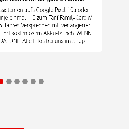
ssistenten aufs Google Pixel 10a oder
Jetz
r je einmal 1 € zum Tarif FamilyCard M.
5-Jahres-Versprechen mit verlängerter
An
re und kostenlosem Akku-Tausch. WENN
Glas
FONE. Alle Infos bei uns im Shop.
Ultr