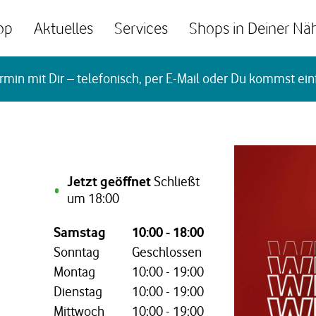
op
Aktuelles
Services
Shops in Deiner Nä
rmin mit Dir – telefonisch, per E-Mail oder Du kommst ein
Jetzt geöffnet
Schließt
um
18:00
Wochentag,
Öffnungszeiten
Samstag
10:00
-
18:00
Sonntag
Geschlossen
Montag
10:00
-
19:00
Dienstag
10:00
-
19:00
Mittwoch
10:00
-
19:00