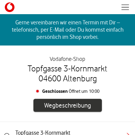
Skip to content
Mobil
Return to Nav
Gerne vereinbaren wir einen Termin mit Dir –
telefonisch, per E-Mail oder Du kommst einfach
persönlich im Shop vorbei.
Vodafone-Shop
Topfgasse 3-Kornmarkt
04600 Altenburg
Geschlossen
Öffnet um
10:00
Link öffnet in e
Wegbeschreibung
Topfgasse 3-Kornmarkt