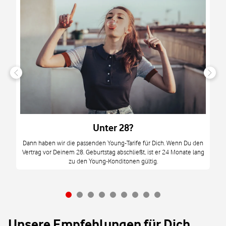
n
it
tzt
m
Unter 28?
M
Dann haben wir die passenden Young-Tarife für Dich. Wenn Du den
Vertrag vor Deinem 28. Geburtstag abschließt, ist er 24 Monate lang
mi
zu den Young-Konditonen gültig.
Unsere Empfehlungen für Dich