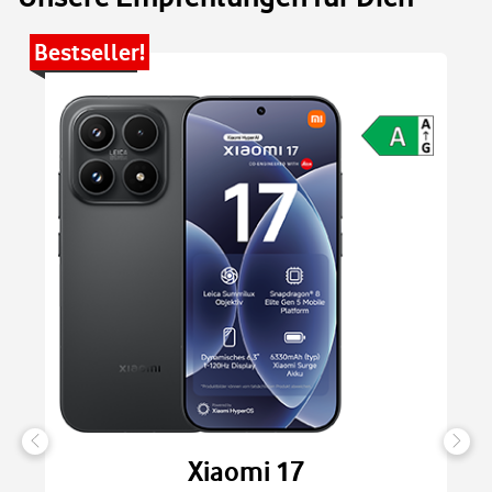
Bestseller!
Be
Xiaomi 17